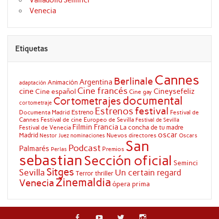
Valladolid Seminci
Venecia
Etiquetas
Cannes
Berlinale
Argentina
Animación
adaptación
Cine francés
cine
Cineysefeliz
Cine español
Cine gay
documental
Cortometrajes
cortometraje
festival
Estrenos
Estreno
Documenta Madrid
Festival de
Cannes
Festival de cine Europeo de Sevilla
Festival de Sevilla
Filmin
Francia
La concha de tu madre
Festival de Venecia
oscar
Madrid
Nuevos directores
Oscars
Nestor Juez
nominaciones
San
Podcast
Palmarés
Premios
Perlas
sebastian
Sección oficial
Seminci
Sitges
Sevilla
Un certain regard
Terror
thriller
Zinemaldia
Venecia
ópera prima