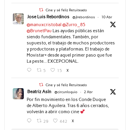
Cine y sé feliz Retuiteado
Jose Luis Rebordinos
@jlrebordinos
·
10 Abr
@manuxcristobal
@Zurro_85
@BrunetPau
Las ayudas públicas están
siendo fundamentales. También, por
supuesto, el trabajo de muchos productores
y productoras y plataformas. El trabajo de
Movistar+ desde aquel primer paso que fue
La peste... EXCEPCIONAL.
X
5
15
Cine y sé feliz Retuiteado
Beatriz Asín
@circunloquio
·
2 Abr
Por fin movimiento en los Conde Duque
de Alberto Aguilera. Tras 6 años cerrados,
volverán a abrir como cine
X
29
442