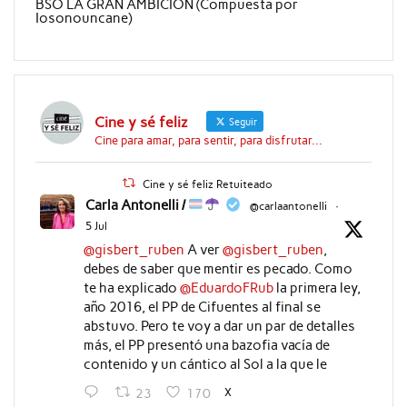
BSO LA GRAN AMBICION (Compuesta por
Iosonouncane)
Cine y sé feliz
Seguir
Cine para amar, para sentir, para disfrutar...
Cine y sé feliz Retuiteado
Carla Antonelli /
@carlaantonelli
·
5 Jul
@gisbert_ruben
A ver
@gisbert_ruben
,
debes de saber que mentir es pecado. Como
te ha explicado
@EduardoFRub
la primera ley,
año 2016, el PP de Cifuentes al final se
abstuvo. Pero te voy a dar un par de detalles
más, el PP presentó una bazofia vacía de
contenido y un cántico al Sol a la que le
X
23
170