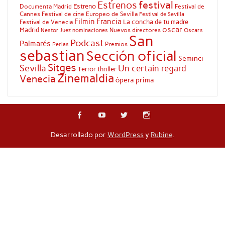
festival
Estrenos
Estreno
Documenta Madrid
Festival de
Cannes
Festival de cine Europeo de Sevilla
Festival de Sevilla
Filmin
Francia
La concha de tu madre
Festival de Venecia
oscar
Madrid
Nuevos directores
Oscars
Nestor Juez
nominaciones
San
Podcast
Palmarés
Premios
Perlas
sebastian
Sección oficial
Seminci
Sitges
Sevilla
Un certain regard
Terror
thriller
Zinemaldia
Venecia
ópera prima
Desarrollado por
WordPress
y
Rubine
.