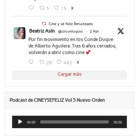
X
5
15
Cine y sé feliz Retuiteado
Beatriz Asín
@circunloquio
·
2 Abr
Por fin movimiento en los Conde Duque
de Alberto Aguilera. Tras 6 años cerrados,
volverán a abrir como cine
X
29
442
Cargar más
Podcast de CINEYSEFELIZ Vol 5 Nuevo Orden
Reproductor
de
00:00
00:00
audio