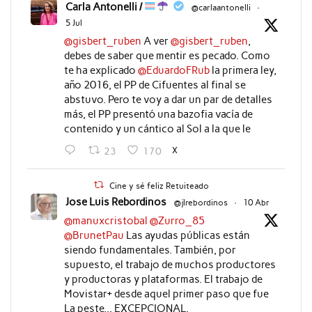
Carla Antonelli /
@carlaantonelli
·
5 Jul
@gisbert_ruben
A ver
@gisbert_ruben
,
debes de saber que mentir es pecado. Como
te ha explicado
@EduardoFRub
la primera ley,
año 2016, el PP de Cifuentes al final se
abstuvo. Pero te voy a dar un par de detalles
más, el PP presentó una bazofia vacía de
contenido y un cántico al Sol a la que le
X
23
170
Cine y sé feliz Retuiteado
Jose Luis Rebordinos
@jlrebordinos
·
10 Abr
@manuxcristobal
@Zurro_85
@BrunetPau
Las ayudas públicas están
siendo fundamentales. También, por
supuesto, el trabajo de muchos productores
y productoras y plataformas. El trabajo de
Movistar+ desde aquel primer paso que fue
La peste... EXCEPCIONAL.