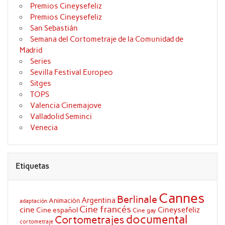
Premios Cineysefeliz
Premios Cineysefeliz
San Sebastián
Semana del Cortometraje de la Comunidad de
Madrid
Series
Sevilla Festival Europeo
Sitges
TOPS
Valencia Cinemajove
Valladolid Seminci
Venecia
Etiquetas
Cannes
Berlinale
Argentina
Animación
adaptación
Cine francés
cine
Cineysefeliz
Cine español
Cine gay
documental
Cortometrajes
cortometraje