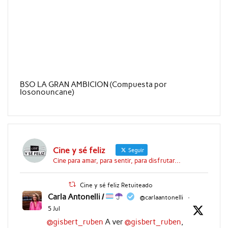
BSO LA GRAN AMBICION (Compuesta por
Iosonouncane)
Cine y sé feliz
Seguir
Cine para amar, para sentir, para disfrutar...
Cine y sé feliz Retuiteado
Carla Antonelli /
@carlaantonelli
·
5 Jul
@gisbert_ruben
A ver
@gisbert_ruben
,