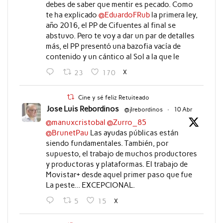
debes de saber que mentir es pecado. Como
te ha explicado
@EduardoFRub
la primera ley,
año 2016, el PP de Cifuentes al final se
abstuvo. Pero te voy a dar un par de detalles
más, el PP presentó una bazofia vacía de
contenido y un cántico al Sol a la que le
X
23
170
Cine y sé feliz Retuiteado
Jose Luis Rebordinos
@jlrebordinos
·
10 Abr
@manuxcristobal
@Zurro_85
@BrunetPau
Las ayudas públicas están
siendo fundamentales. También, por
supuesto, el trabajo de muchos productores
y productoras y plataformas. El trabajo de
Movistar+ desde aquel primer paso que fue
La peste... EXCEPCIONAL.
X
5
15