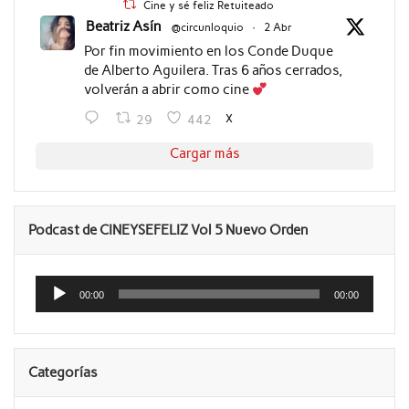
Cine y sé feliz Retuiteado
Beatriz Asín
@circunloquio
·
2 Abr
Por fin movimiento en los Conde Duque
de Alberto Aguilera. Tras 6 años cerrados,
volverán a abrir como cine
X
29
442
Cargar más
Podcast de CINEYSEFELIZ Vol 5 Nuevo Orden
Reproductor
de
00:00
00:00
audio
Categorías