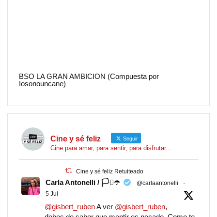
BSO LA GRAN AMBICION (Compuesta por
Iosonouncane)
Cine y sé feliz
Seguir
Cine para amar, para sentir, para disfrutar...
Cine y sé feliz Retuiteado
Carla Antonelli / 🏳️‍⚧️☂️
@carlaantonelli
·
5 Jul
@gisbert_ruben
A ver
@gisbert_ruben
,
debes de saber que mentir es pecado. Como te