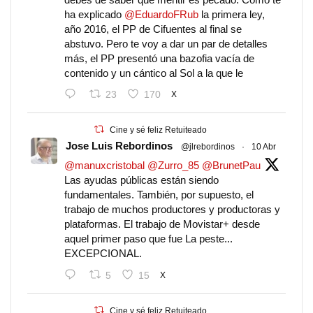
ha explicado
@EduardoFRub
la primera ley,
año 2016, el PP de Cifuentes al final se
abstuvo. Pero te voy a dar un par de detalles
más, el PP presentó una bazofia vacía de
contenido y un cántico al Sol a la que le
23
170
X
Cine y sé feliz Retuiteado
Jose Luis Rebordinos
@jlrebordinos
·
10 Abr
@manuxcristobal
@Zurro_85
@BrunetPau
Las ayudas públicas están siendo
fundamentales. También, por supuesto, el
trabajo de muchos productores y productoras y
plataformas. El trabajo de Movistar+ desde
aquel primer paso que fue La peste...
EXCEPCIONAL.
5
15
X
Cine y sé feliz Retuiteado