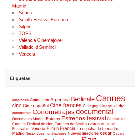
Madrid
Series
Sevilla Festival Europeo
Sitges
TOPS
Valencia Cinemajove
Valladolid Seminci
Venecia
Etiquetas
Cannes
Berlinale
Argentina
Animación
adaptación
Cine francés
cine
Cineysefeliz
Cine español
Cine gay
documental
Cortometrajes
cortometraje
Estrenos
festival
Estreno
Documenta Madrid
Festival de
Cannes
Festival de cine Europeo de Sevilla
Festival de Sevilla
Filmin
Francia
La concha de tu madre
Festival de Venecia
oscar
Madrid
Nuevos directores
Nestor Juez
nominaciones
Oscars
San