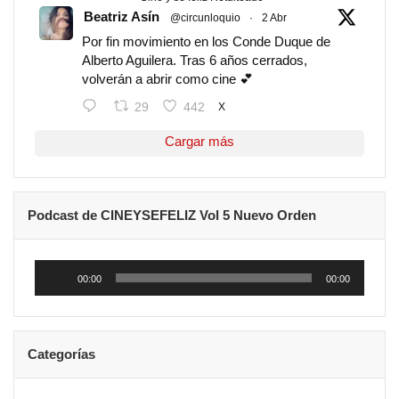
Beatriz Asín
@circunloquio
·
2 Abr
Por fin movimiento en los Conde Duque de
Alberto Aguilera. Tras 6 años cerrados,
volverán a abrir como cine 💕
29
442
X
Cargar más
Podcast de CINEYSEFELIZ Vol 5 Nuevo Orden
Reproductor
de
00:00
00:00
audio
Categorías