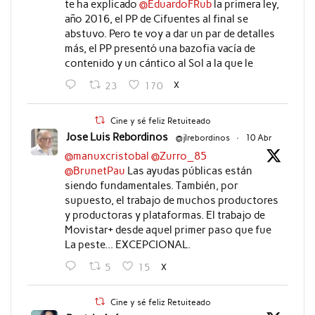
te ha explicado
@EduardoFRub
la primera ley,
año 2016, el PP de Cifuentes al final se
abstuvo. Pero te voy a dar un par de detalles
más, el PP presentó una bazofia vacía de
contenido y un cántico al Sol a la que le
X
23
170
Cine y sé feliz Retuiteado
Jose Luis Rebordinos
@jlrebordinos
·
10 Abr
@manuxcristobal
@Zurro_85
@BrunetPau
Las ayudas públicas están
siendo fundamentales. También, por
supuesto, el trabajo de muchos productores
y productoras y plataformas. El trabajo de
Movistar+ desde aquel primer paso que fue
La peste... EXCEPCIONAL.
X
5
15
Cine y sé feliz Retuiteado