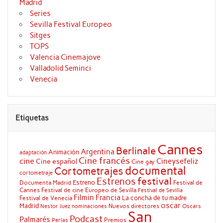
Madrid
Series
Sevilla Festival Europeo
Sitges
TOPS
Valencia Cinemajove
Valladolid Seminci
Venecia
Etiquetas
Cannes
Berlinale
Argentina
Animación
adaptación
Cine francés
cine
Cineysefeliz
Cine español
Cine gay
documental
Cortometrajes
cortometraje
festival
Estrenos
Estreno
Documenta Madrid
Festival de
Cannes
Festival de cine Europeo de Sevilla
Festival de Sevilla
Filmin
Francia
La concha de tu madre
Festival de Venecia
oscar
Madrid
Nuevos directores
Oscars
Nestor Juez
nominaciones
San
Podcast
Palmarés
Premios
Perlas