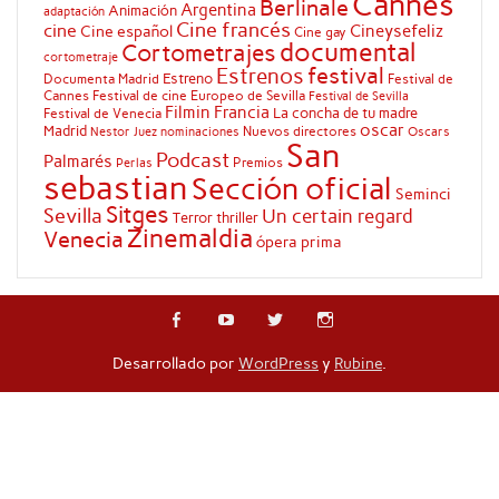
Cannes
Berlinale
Argentina
Animación
adaptación
Cine francés
cine
Cineysefeliz
Cine español
Cine gay
documental
Cortometrajes
cortometraje
festival
Estrenos
Estreno
Documenta Madrid
Festival de
Cannes
Festival de cine Europeo de Sevilla
Festival de Sevilla
Filmin
Francia
La concha de tu madre
Festival de Venecia
oscar
Madrid
Nuevos directores
Oscars
Nestor Juez
nominaciones
San
Podcast
Palmarés
Premios
Perlas
sebastian
Sección oficial
Seminci
Sitges
Sevilla
Un certain regard
Terror
thriller
Zinemaldia
Venecia
ópera prima
Desarrollado por
WordPress
y
Rubine
.