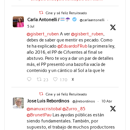
Cine y sé feliz Retuiteado
Carla Antonelli /
@carlaantonelli
·
5 Jul
@gisbert_ruben
A ver
@gisbert_ruben
,
debes de saber que mentir es pecado. Como
te ha explicado
@EduardoFRub
la primera ley,
año 2016, el PP de Cifuentes al final se
abstuvo. Pero te voy a dar un par de detalles
más, el PP presentó una bazofia vacía de
contenido y un cántico al Sol a la que le
X
23
170
Cine y sé feliz Retuiteado
Jose Luis Rebordinos
@jlrebordinos
·
10 Abr
@manuxcristobal
@Zurro_85
@BrunetPau
Las ayudas públicas están
siendo fundamentales. También, por
supuesto, el trabajo de muchos productores