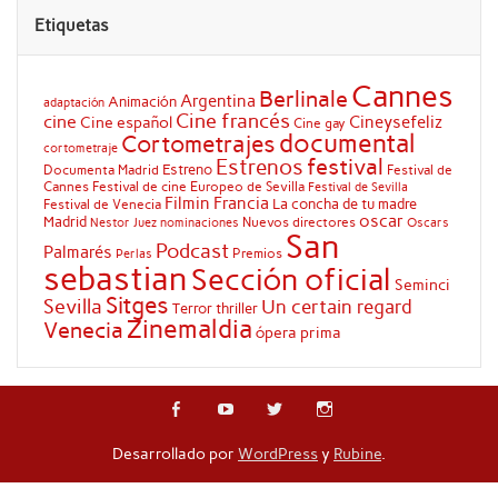
Etiquetas
Cannes
Berlinale
Argentina
Animación
adaptación
Cine francés
cine
Cineysefeliz
Cine español
Cine gay
documental
Cortometrajes
cortometraje
festival
Estrenos
Estreno
Documenta Madrid
Festival de
Cannes
Festival de cine Europeo de Sevilla
Festival de Sevilla
Filmin
Francia
La concha de tu madre
Festival de Venecia
oscar
Madrid
Nuevos directores
Oscars
Nestor Juez
nominaciones
San
Podcast
Palmarés
Premios
Perlas
sebastian
Sección oficial
Seminci
Sitges
Sevilla
Un certain regard
Terror
thriller
Zinemaldia
Venecia
ópera prima
Desarrollado por
WordPress
y
Rubine
.