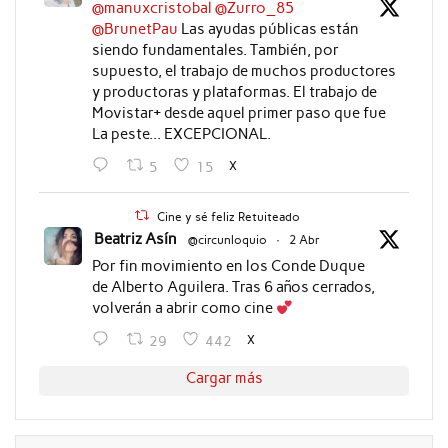
@manuxcristobal
@Zurro_85
@BrunetPau
Las ayudas públicas están
siendo fundamentales. También, por
supuesto, el trabajo de muchos productores
y productoras y plataformas. El trabajo de
Movistar+ desde aquel primer paso que fue
La peste... EXCEPCIONAL.
X
5
15
Cine y sé feliz Retuiteado
Beatriz Asín
@circunloquio
·
2 Abr
Por fin movimiento en los Conde Duque
de Alberto Aguilera. Tras 6 años cerrados,
volverán a abrir como cine
X
29
442
Cargar más