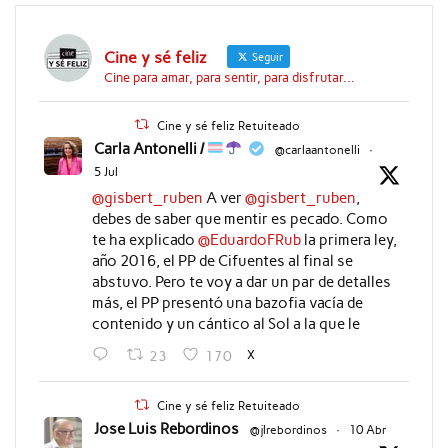
Cine y sé feliz
Seguir
Cine para amar, para sentir, para disfrutar...
Cine y sé feliz Retuiteado
Carla Antonelli /
@carlaantonelli
·
5 Jul
@gisbert_ruben
A ver
@gisbert_ruben
,
debes de saber que mentir es pecado. Como
te ha explicado
@EduardoFRub
la primera ley,
año 2016, el PP de Cifuentes al final se
abstuvo. Pero te voy a dar un par de detalles
más, el PP presentó una bazofia vacía de
contenido y un cántico al Sol a la que le
X
23
170
Cine y sé feliz Retuiteado
Jose Luis Rebordinos
@jlrebordinos
·
10 Abr