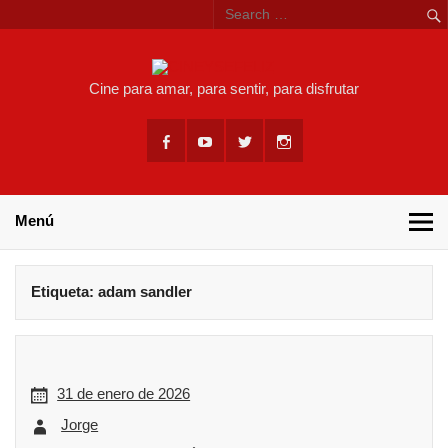
Skip
to
content
CINEYSEF
Cine para amar, para sentir, para disfrutar
Menú
Etiqueta:
adam sandler
31 de enero de 2026
Jorge