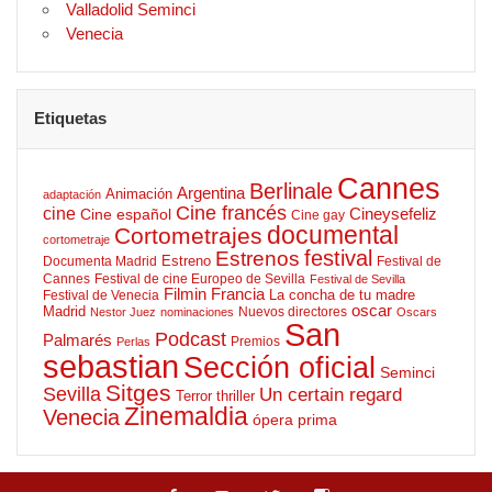
Valladolid Seminci
Venecia
Etiquetas
Cannes
Berlinale
Argentina
Animación
adaptación
Cine francés
cine
Cineysefeliz
Cine español
Cine gay
documental
Cortometrajes
cortometraje
Estrenos
festival
Estreno
Documenta Madrid
Festival de
Cannes
Festival de cine Europeo de Sevilla
Festival de Sevilla
Filmin
Francia
La concha de tu madre
Festival de Venecia
oscar
Madrid
Nuevos directores
Nestor Juez
nominaciones
Oscars
San
Podcast
Palmarés
Premios
Perlas
sebastian
Sección oficial
Seminci
Sitges
Sevilla
Un certain regard
Terror
thriller
Zinemaldia
Venecia
ópera prima