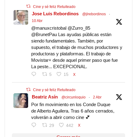
Cine y sé feliz Retuiteado
Jose Luis Rebordinos
@jlrebordinos
·
10 Abr
@manuxcristobal @Zurro_85
@BrunetPau Las ayudas públicas están
siendo fundamentales. También, por
supuesto, el trabajo de muchos productores y
productoras y plataformas. El trabajo de
Movistar+ desde aquel primer paso que fue
La peste... EXCEPCIONAL.
5
15
X
Cine y sé feliz Retuiteado
Beatriz Asín
@circunloquio
·
2 Abr
Por fin movimiento en los Conde Duque
de Alberto Aguilera. Tras 6 años cerrados,
volverán a abrir como cine 💕
29
442
X