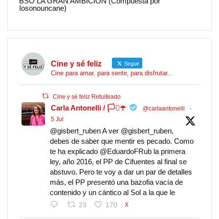
BSO LA GRAN AMBICION (Compuesta por
Iosonouncane)
Cine y sé feliz
Seguir
Cine para amar, para sentir, para disfrutar...
Cine y sé feliz Retuiteado
Carla Antonelli / 🏳️‍⚧️☂️
@carlaantonelli
·
5 Jul
@gisbert_ruben A ver @gisbert_ruben,
debes de saber que mentir es pecado. Como
te ha explicado @EduardoFRub la primera
ley, año 2016, el PP de Cifuentes al final se
abstuvo. Pero te voy a dar un par de detalles
más, el PP presentó una bazofia vacía de
contenido y un cántico al Sol a la que le
23
170
X