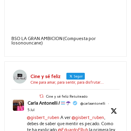
BSO LA GRAN AMBICION (Compuesta por
Iosonouncane)
Cine y sé feliz
Seguir
Cine para amar, para sentir, para disfrutar...
Cine y sé feliz Retuiteado
Carla Antonelli /
@carlaantonelli
·
5 Jul
@gisbert_ruben
A ver
@gisbert_ruben
,
debes de saber que mentir es pecado. Como
te ha explicado
@EduardoFRub
la primera ley,