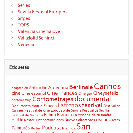
Series
Sevilla Festival Europeo
Sitges
TOPS
Valencia Cinemajove
Valladolid Seminci
Venecia
Etiquetas
Cannes
Berlinale
Argentina
Animación
adaptación
Cine francés
cine
Cineysefeliz
Cine español
Cine gay
documental
Cortometrajes
cortometraje
festival
Estrenos
Estreno
Documenta Madrid
Festival de
Cannes
Festival de cine Europeo de Sevilla
Festival de Sevilla
Filmin
Francia
La concha de tu madre
Festival de Venecia
oscar
Madrid
Nuevos directores
Oscars
Nestor Juez
nominaciones
San
Podcast
Palmarés
Premios
Perlas