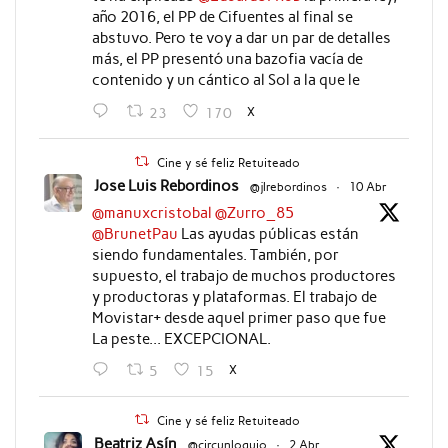
año 2016, el PP de Cifuentes al final se
abstuvo. Pero te voy a dar un par de detalles
más, el PP presentó una bazofia vacía de
contenido y un cántico al Sol a la que le
X
23
170
Cine y sé feliz Retuiteado
Jose Luis Rebordinos
@jlrebordinos
·
10 Abr
@manuxcristobal
@Zurro_85
@BrunetPau
Las ayudas públicas están
siendo fundamentales. También, por
supuesto, el trabajo de muchos productores
y productoras y plataformas. El trabajo de
Movistar+ desde aquel primer paso que fue
La peste... EXCEPCIONAL.
X
5
15
Cine y sé feliz Retuiteado
Beatriz Asín
@circunloquio
·
2 Abr