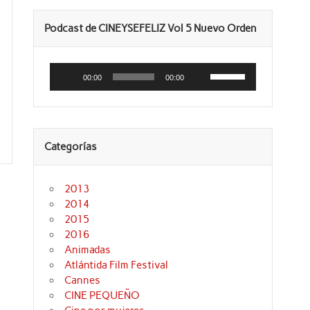
Podcast de CINEYSEFELIZ Vol 5 Nuevo Orden
Reproductor
Utiliza
de
las
00:00
00:00
audio
teclas
de
flecha
arriba/abajo
para
aumentar
Categorías
o
disminuir
el
volumen.
2013
2014
2015
2016
Animadas
Atlántida Film Festival
Cannes
CINE PEQUEÑO