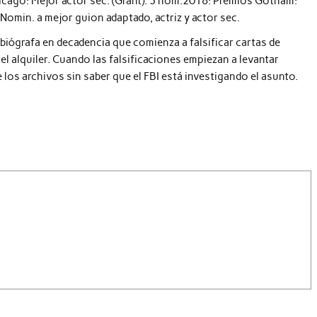
hicago: Mejor actor sec. (Grant). 3 nom.2018: Premios Gotham:
Nomin. a mejor guion adaptado, actriz y actor sec.
a biógrafa en decadencia que comienza a falsificar cartas de
 el alquiler. Cuando las falsificaciones empiezan a levantar
 los archivos sin saber que el FBI está investigando el asunto.