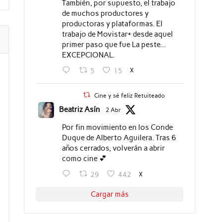
También, por supuesto, el trabajo
de muchos productores y
productoras y plataformas. El
trabajo de Movistar+ desde aquel
primer paso que fue La peste...
EXCEPCIONAL.
X
5
15
Cine y sé feliz Retuiteado
Beatriz Asín
2 Abr
Por fin movimiento en los Conde
Duque de Alberto Aguilera. Tras 6
años cerrados, volverán a abrir
como cine 💕
X
29
442
Cargar más