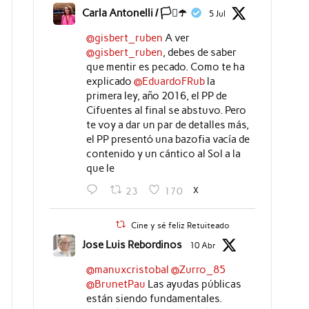
Carla Antonelli / 🏳️‍⚧️☂️
5 Jul
@gisbert_ruben
A ver
@gisbert_ruben
, debes de saber
que mentir es pecado. Como te ha
explicado
@EduardoFRub
la
primera ley, año 2016, el PP de
Cifuentes al final se abstuvo. Pero
te voy a dar un par de detalles más,
el PP presentó una bazofia vacía de
contenido y un cántico al Sol a la
que le
X
23
170
Cine y sé feliz Retuiteado
Jose Luis Rebordinos
10 Abr
@manuxcristobal
@Zurro_85
@BrunetPau
Las ayudas públicas
están siendo fundamentales.