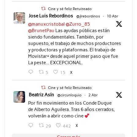
Cine y sé feliz Retuiteado
Jose Luis Rebordinos
@jlrebordinos
·
10 Abr
@manuxcristobal
@Zurro_85
@BrunetPau
Las ayudas públicas están
siendo fundamentales. También, por
supuesto, el trabajo de muchos productores
y productoras y plataformas. El trabajo de
Movistar+ desde aquel primer paso que fue
La peste... EXCEPCIONAL.
X
5
15
Cine y sé feliz Retuiteado
Beatriz Asín
@circunloquio
·
2 Abr
Por fin movimiento en los Conde Duque
de Alberto Aguilera. Tras 6 años cerrados,
volverán a abrir como cine
X
29
442