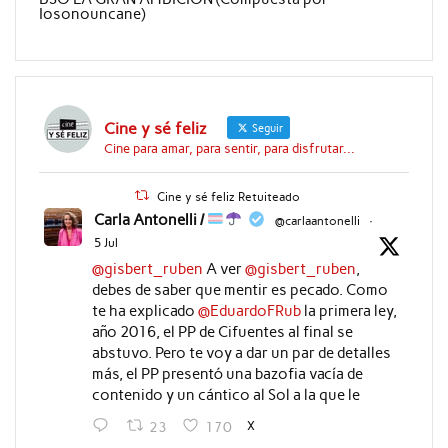
Iosonouncane)
Cine y sé feliz
Seguir
Cine para amar, para sentir, para disfrutar...
Cine y sé feliz Retuiteado
Carla Antonelli /
@carlaantonelli
·
5 Jul
@gisbert_ruben
A ver
@gisbert_ruben
,
debes de saber que mentir es pecado. Como
te ha explicado
@EduardoFRub
la primera ley,
año 2016, el PP de Cifuentes al final se
abstuvo. Pero te voy a dar un par de detalles
más, el PP presentó una bazofia vacía de
contenido y un cántico al Sol a la que le
X
23
170