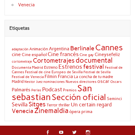
Venecia
Etiquetas
Cannes
Berlinale
Argentina
Animación
adaptación
Cine francés
cine
Cineysefeliz
Cine español
Cine gay
documental
Cortometrajes
cortometraje
festival
Estrenos
Estreno
Documenta Madrid
Festival de
Cannes
Festival de cine Europeo de Sevilla
Festival de Sevilla
Filmin
Francia
La concha de tu madre
Festival de Venecia
oscar
Madrid
Nuevos directores
Oscars
Nestor Juez
nominaciones
San
Podcast
Palmarés
Premios
Perlas
sebastian
Sección oficial
Seminci
Sitges
Sevilla
Un certain regard
Terror
thriller
Zinemaldia
Venecia
ópera prima