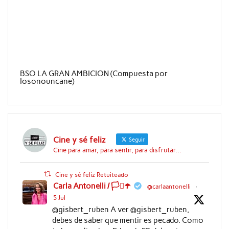
BSO LA GRAN AMBICION (Compuesta por
Iosonouncane)
Cine y sé feliz
Seguir
Cine para amar, para sentir, para disfrutar...
Cine y sé feliz Retuiteado
Carla Antonelli / 🏳️‍⚧️☂️
@carlaantonelli
·
5 Jul
@gisbert_ruben A ver @gisbert_ruben,
debes de saber que mentir es pecado. Como