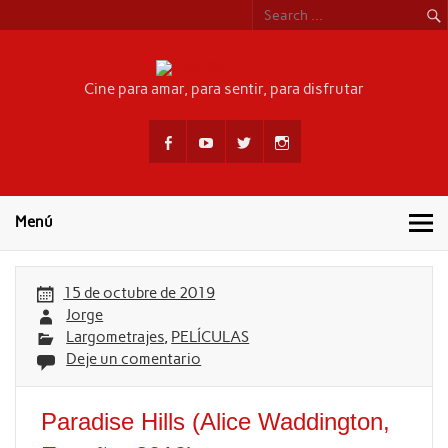
Skip
to
content
CINEYSEF
Cine para amar, para sentir, para disfrutar
Menú
15 de octubre de 2019
Jorge
Largometrajes
,
PELÍCULAS
Deje un comentario
Paradise Hills (Alice Waddington,