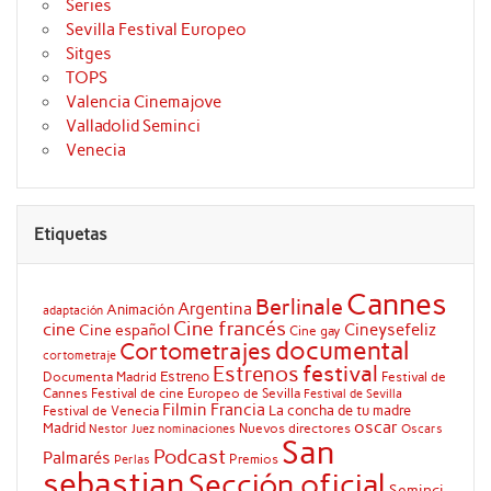
Series
Sevilla Festival Europeo
Sitges
TOPS
Valencia Cinemajove
Valladolid Seminci
Venecia
Etiquetas
Cannes
Berlinale
Argentina
Animación
adaptación
Cine francés
cine
Cineysefeliz
Cine español
Cine gay
documental
Cortometrajes
cortometraje
festival
Estrenos
Estreno
Documenta Madrid
Festival de
Cannes
Festival de cine Europeo de Sevilla
Festival de Sevilla
Filmin
Francia
La concha de tu madre
Festival de Venecia
oscar
Madrid
Nuevos directores
Oscars
Nestor Juez
nominaciones
San
Podcast
Palmarés
Premios
Perlas
sebastian
Sección oficial
Seminci