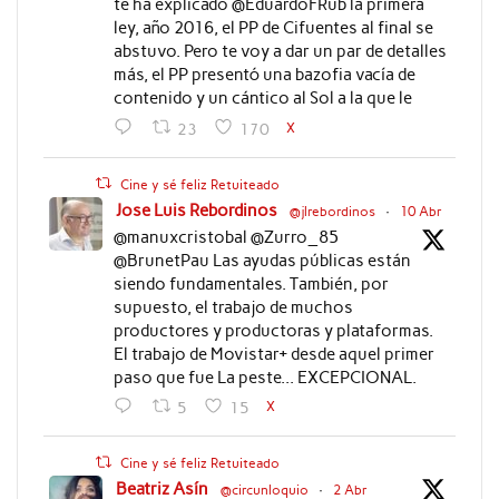
te ha explicado @EduardoFRub la primera
ley, año 2016, el PP de Cifuentes al final se
abstuvo. Pero te voy a dar un par de detalles
más, el PP presentó una bazofia vacía de
contenido y un cántico al Sol a la que le
X
23
170
Cine y sé feliz Retuiteado
Jose Luis Rebordinos
@jlrebordinos
·
10 Abr
@manuxcristobal @Zurro_85
@BrunetPau Las ayudas públicas están
siendo fundamentales. También, por
supuesto, el trabajo de muchos
productores y productoras y plataformas.
El trabajo de Movistar+ desde aquel primer
paso que fue La peste... EXCEPCIONAL.
X
5
15
Cine y sé feliz Retuiteado
Beatriz Asín
@circunloquio
·
2 Abr