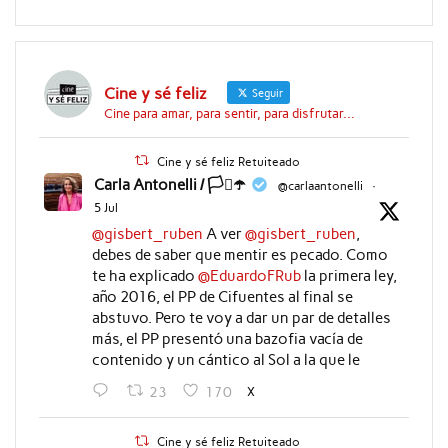
Cine y sé feliz
Seguir
Cine para amar, para sentir, para disfrutar...
Cine y sé feliz Retuiteado
Carla Antonelli / 🏳️‍⚧️☂️
@carlaantonelli
·
5 Jul
@gisbert_ruben
A ver
@gisbert_ruben
,
debes de saber que mentir es pecado. Como
te ha explicado
@EduardoFRub
la primera ley,
año 2016, el PP de Cifuentes al final se
abstuvo. Pero te voy a dar un par de detalles
más, el PP presentó una bazofia vacía de
contenido y un cántico al Sol a la que le
X
23
170
Cine y sé feliz Retuiteado