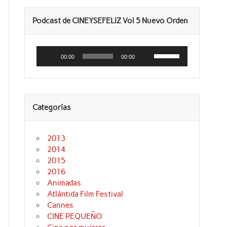
Podcast de CINEYSEFELIZ Vol 5 Nuevo Orden
Reproductor
Utiliza
de
las
00:00
00:00
audio
teclas
de
flecha
arriba/abajo
para
aumentar
Categorías
o
disminuir
el
volumen.
2013
2014
2015
2016
Animadas
Atlántida Film Festival
Cannes
CINE PEQUEÑO