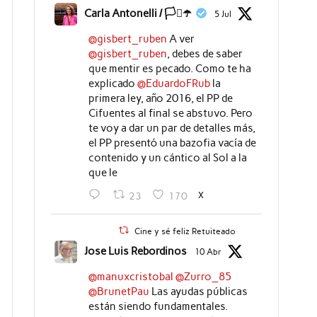
Carla Antonelli / 🏳️‍⚧️☂️
5 Jul
@gisbert_ruben
A ver
@gisbert_ruben
, debes de saber
que mentir es pecado. Como te ha
explicado
@EduardoFRub
la
primera ley, año 2016, el PP de
Cifuentes al final se abstuvo. Pero
te voy a dar un par de detalles más,
el PP presentó una bazofia vacía de
contenido y un cántico al Sol a la
que le
X
23
170
Cine y sé feliz Retuiteado
Jose Luis Rebordinos
10 Abr
@manuxcristobal
@Zurro_85
@BrunetPau
Las ayudas públicas
están siendo fundamentales.