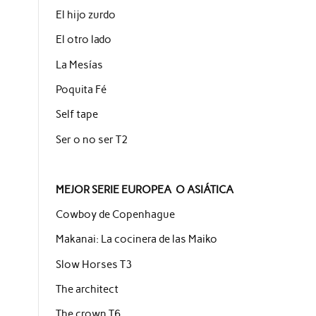
El hijo zurdo
El otro lado
La Mesías
Poquita Fé
Self tape
Ser o no ser T2
MEJOR SERIE EUROPEA O ASIÁTICA
Cowboy de Copenhague
Makanai: La cocinera de las Maiko
Slow Horses T3
The architect
The crown T6