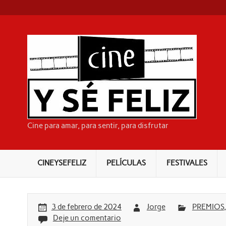
Skip
to
content
CI
Cine para amar, para sentir, para disfrutar
CINEYSEFELIZ
PELÍCULAS
FESTIVALES
3 de febrero de 2024
Jorge
PREMIOS
Deje un comentario