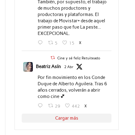
También, por supuesto, el trabajo
de muchos productores y
productoras y plataformas. El
trabajo de Movistar+ desde aquel
primer paso que fue La peste...
EXCEPCIONAL.
X
5
15
Cine y sé feliz Retuiteado
Beatriz Asín
2 Abr
Por fin movimiento en los Conde
Duque de Alberto Aguilera. Tras 6
años cerrados, volverán a abrir
como cine 💕
X
29
442
Cargar más