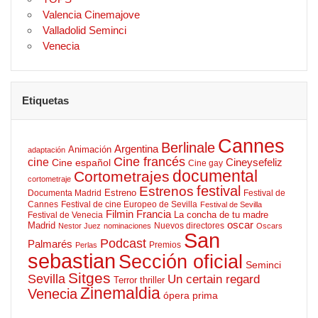
Valencia Cinemajove
Valladolid Seminci
Venecia
Etiquetas
Cannes
Berlinale
Argentina
Animación
adaptación
Cine francés
cine
Cineysefeliz
Cine español
Cine gay
documental
Cortometrajes
cortometraje
Estrenos
festival
Estreno
Documenta Madrid
Festival de
Cannes
Festival de cine Europeo de Sevilla
Festival de Sevilla
Filmin
Francia
La concha de tu madre
Festival de Venecia
oscar
Madrid
Nuevos directores
Nestor Juez
nominaciones
Oscars
San
Podcast
Palmarés
Premios
Perlas
sebastian
Sección oficial
Seminci
Sitges
Sevilla
Un certain regard
Terror
thriller
Zinemaldia
Venecia
ópera prima