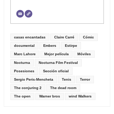
casas encantadas
Claire Carré
Cómic
documental
Embers
Estirpe
Marc Lahore
Mejor película
Móviles
Nocturna
Nocturna Film Festival
Posesiones
Sección oficial
Sergio Peris-Mencheta
Tenis
Terror
The conjuring 2
The dead room
The open
Warner bros
wind Walkers