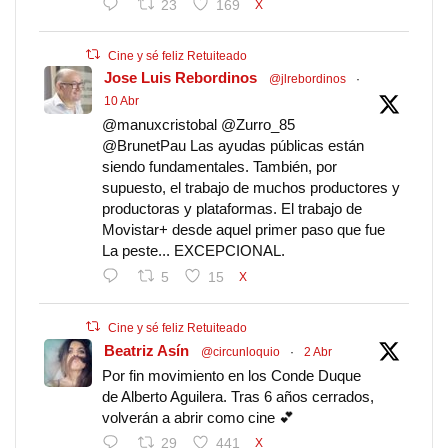
23
169
X
Cine y sé feliz Retuiteado
Jose Luis Rebordinos
@jlrebordinos
·
10 Abr
@manuxcristobal @Zurro_85
@BrunetPau Las ayudas públicas están
siendo fundamentales. También, por
supuesto, el trabajo de muchos productores y
productoras y plataformas. El trabajo de
Movistar+ desde aquel primer paso que fue
La peste... EXCEPCIONAL.
5
15
X
Cine y sé feliz Retuiteado
Beatriz Asín
@circunloquio
·
2 Abr
Por fin movimiento en los Conde Duque
de Alberto Aguilera. Tras 6 años cerrados,
volverán a abrir como cine 💕
29
441
X