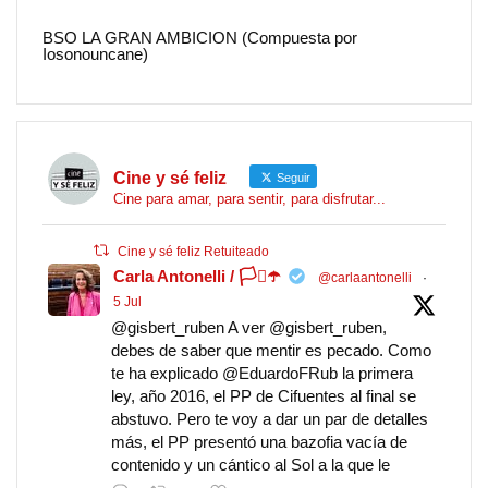
BSO LA GRAN AMBICION (Compuesta por
Iosonouncane)
Cine y sé feliz
Seguir
Cine para amar, para sentir, para disfrutar...
Cine y sé feliz Retuiteado
Carla Antonelli / 🏳️‍⚧️☂️
@carlaantonelli
·
5 Jul
@gisbert_ruben A ver @gisbert_ruben,
debes de saber que mentir es pecado. Como
te ha explicado @EduardoFRub la primera
ley, año 2016, el PP de Cifuentes al final se
abstuvo. Pero te voy a dar un par de detalles
más, el PP presentó una bazofia vacía de
contenido y un cántico al Sol a la que le