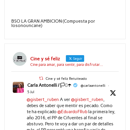
BSO LA GRAN AMBICION (Compuesta por
Iosonouncane)
Cine y sé feliz
Seguir
Cine para amar, para sentir, para disfrutar...
Cine y sé feliz Retuiteado
Carla Antonelli / 🏳️‍⚧️☂️
@carlaantonelli
·
5 Jul
@gisbert_ruben
A ver
@gisbert_ruben
,
debes de saber que mentir es pecado. Como
te ha explicado
@EduardoFRub
la primera ley,
año 2016, el PP de Cifuentes al final se
abstuvo. Pero te voy a dar un par de detalles