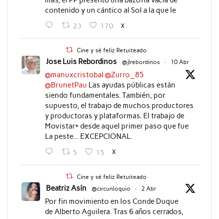
más, el PP presentó una bazofia vacía de
contenido y un cántico al Sol a la que le
X
23
170
Cine y sé feliz Retuiteado
Jose Luis Rebordinos
@jlrebordinos
·
10 Abr
@manuxcristobal
@Zurro_85
@BrunetPau
Las ayudas públicas están
siendo fundamentales. También, por
supuesto, el trabajo de muchos productores
y productoras y plataformas. El trabajo de
Movistar+ desde aquel primer paso que fue
La peste... EXCEPCIONAL.
X
5
15
Cine y sé feliz Retuiteado
Beatriz Asín
@circunloquio
·
2 Abr
Por fin movimiento en los Conde Duque
de Alberto Aguilera. Tras 6 años cerrados,