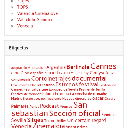
Sitges
TOPS
Valencia Cinemajove
Valladolid Seminci
Venecia
Etiquetas
Cannes
Berlinale
Argentina
Animación
adaptación
Cine francés
cine
Cineysefeliz
Cine español
Cine gay
documental
Cortometrajes
cortometraje
festival
Estrenos
Estreno
Documenta Madrid
Festival de
Cannes
Festival de cine Europeo de Sevilla
Festival de Sevilla
Filmin
Francia
La concha de tu madre
Festival de Venecia
oscar
Madrid
Nuevos directores
Oscars
Nestor Juez
nominaciones
San
Podcast
Palmarés
Premios
Perlas
sebastian
Sección oficial
Seminci
Sitges
Sevilla
Un certain regard
Terror
thriller
Zinemaldia
Venecia
ópera prima