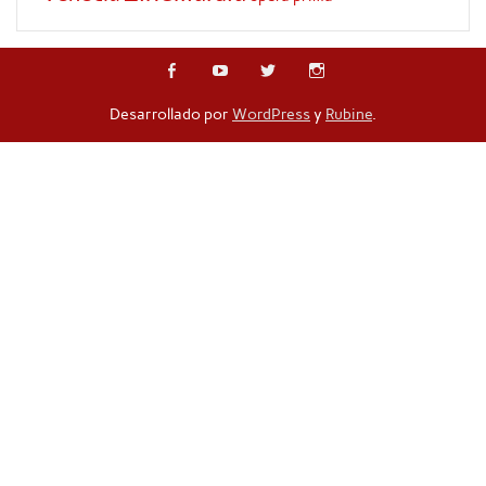
Desarrollado por
WordPress
y
Rubine
.