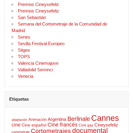
Premios Cineysefeliz
Premios Cineysefeliz
San Sebastián
Semana del Cortometraje de la Comunidad de
Madrid
Series
Sevilla Festival Europeo
Sitges
TOPS
Valencia Cinemajove
Valladolid Seminci
Venecia
Etiquetas
Cannes
Berlinale
Argentina
Animación
adaptación
Cine francés
cine
Cineysefeliz
Cine español
Cine gay
documental
Cortometrajes
cortometraje