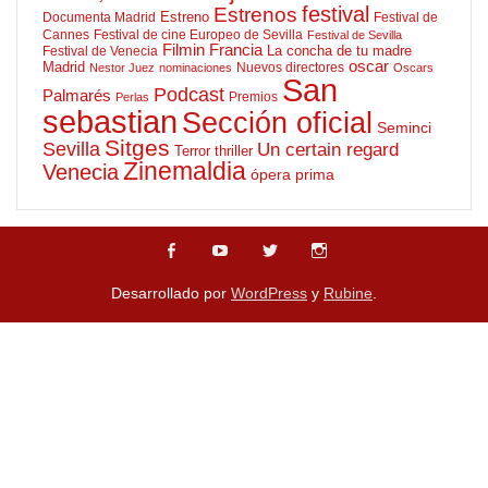
Estrenos
festival
Estreno
Documenta Madrid
Festival de
Cannes
Festival de cine Europeo de Sevilla
Festival de Sevilla
Filmin
Francia
La concha de tu madre
Festival de Venecia
oscar
Madrid
Nuevos directores
Nestor Juez
nominaciones
Oscars
San
Podcast
Palmarés
Premios
Perlas
sebastian
Sección oficial
Seminci
Sitges
Sevilla
Un certain regard
Terror
thriller
Zinemaldia
Venecia
ópera prima
Desarrollado por
WordPress
y
Rubine
.