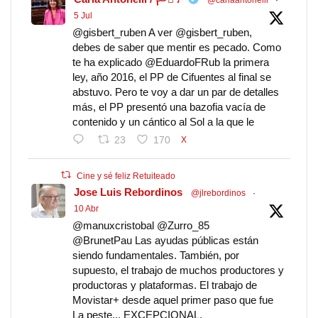
5 Jul
@gisbert_ruben A ver @gisbert_ruben,
debes de saber que mentir es pecado. Como
te ha explicado @EduardoFRub la primera
ley, año 2016, el PP de Cifuentes al final se
abstuvo. Pero te voy a dar un par de detalles
más, el PP presentó una bazofia vacía de
contenido y un cántico al Sol a la que le
23
170
X
Cine y sé feliz Retuiteado
Jose Luis Rebordinos
@jlrebordinos
·
10 Abr
@manuxcristobal @Zurro_85
@BrunetPau Las ayudas públicas están
siendo fundamentales. También, por
supuesto, el trabajo de muchos productores y
productoras y plataformas. El trabajo de
Movistar+ desde aquel primer paso que fue
La peste... EXCEPCIONAL.