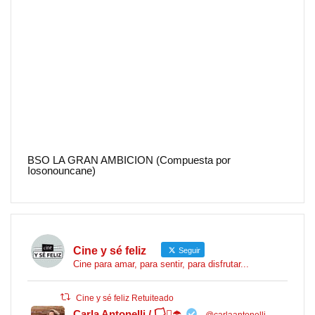
BSO LA GRAN AMBICION (Compuesta por
Iosonouncane)
Cine y sé feliz
Seguir
Cine para amar, para sentir, para disfrutar...
Cine y sé feliz Retuiteado
Carla Antonelli / 🏳️‍⚧️☂️
@carlaantonelli
·