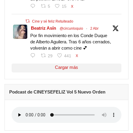
5
15
X
Cine y sé feliz Retuiteado
Beatriz Asín
@circunloquio
·
2 Abr
Por fin movimiento en los Conde Duque
de Alberto Aguilera. Tras 6 años cerrados,
volverán a abrir como cine 💕
29
441
X
Cargar más
Podcast de CINEYSEFELIZ Vol 5 Nuevo Orden