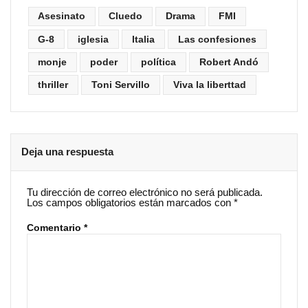
Asesinato
Cluedo
Drama
FMI
G-8
iglesia
Italia
Las confesiones
monje
poder
política
Robert Andó
thriller
Toni Servillo
Viva la liberttad
Deja una respuesta
Tu dirección de correo electrónico no será publicada.
Los campos obligatorios están marcados con
*
Comentario
*