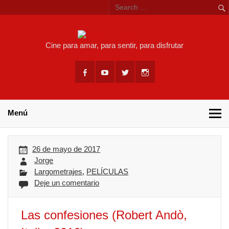
Skip
to
content
CINEYSEF
Cine para amar, para sentir, para disfrutar
Menú
26 de mayo de 2017
Jorge
Largometrajes
,
PELÍCULAS
Deje un comentario
Las confesiones (Robert Andò,