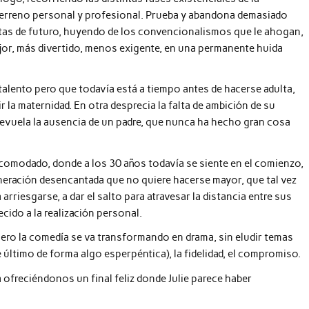
 terreno personal y profesional. Prueba y abandona demasiado
tas de futuro, huyendo de los convencionalismos que le ahogan,
jor, más divertido, menos exigente, en una permanente huida
 talento pero que todavía está a tiempo antes de hacerse adulta,
la maternidad. En otra desprecia la falta de ambición de su
brevuela la ausencia de un padre, que nunca ha hecho gran cosa
acomodado, donde a los 30 años todavía se siente en el comienzo,
generación desencantada que no quiere hacerse mayor, que tal vez
 arriesgarse, a dar el salto para atravesar la distancia entre sus
ecido a la realización personal.
pero la comedía se va transformando en drama, sin eludir temas
último de forma algo esperpéntica), la fidelidad, el compromiso.
 ofreciéndonos un final feliz donde Julie parece haber