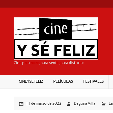
Skip
to
content
CI
Cine para amar, para sentir, para disfrutar
CINEYSEFELIZ
PELÍCULAS
FESTIVALES
11 de marzo de 2022
Begoña Villa
La