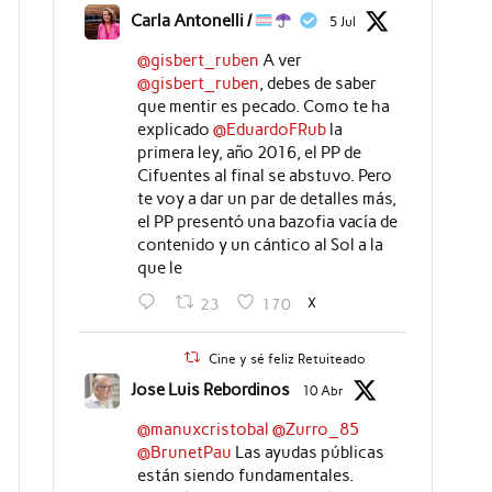
Carla Antonelli /
5 Jul
@gisbert_ruben
A ver
@gisbert_ruben
, debes de saber
que mentir es pecado. Como te ha
explicado
@EduardoFRub
la
primera ley, año 2016, el PP de
Cifuentes al final se abstuvo. Pero
te voy a dar un par de detalles más,
el PP presentó una bazofia vacía de
contenido y un cántico al Sol a la
que le
X
23
170
Cine y sé feliz Retuiteado
Jose Luis Rebordinos
10 Abr
@manuxcristobal
@Zurro_85
@BrunetPau
Las ayudas públicas
están siendo fundamentales.