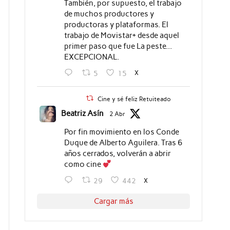
También, por supuesto, el trabajo
de muchos productores y
productoras y plataformas. El
trabajo de Movistar+ desde aquel
primer paso que fue La peste...
EXCEPCIONAL.
X
5
15
Cine y sé feliz Retuiteado
Beatriz Asín
2 Abr
Por fin movimiento en los Conde
Duque de Alberto Aguilera. Tras 6
años cerrados, volverán a abrir
como cine
X
29
442
Cargar más