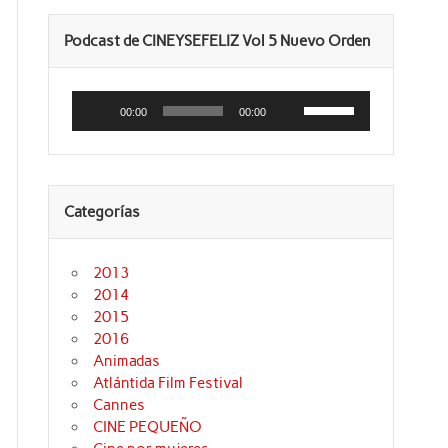
Podcast de CINEYSEFELIZ Vol 5 Nuevo Orden
Reproductor
Utiliza
de
las
00:00
00:00
audio
teclas
de
flecha
arriba/abajo
para
aumentar
Categorías
o
disminuir
el
volumen.
2013
2014
2015
2016
Animadas
Atlántida Film Festival
Cannes
CINE PEQUEÑO