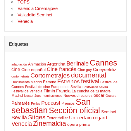
TOPS
Valencia Cinemajove
Valladolid Seminci
Venecia
Etiquetas
Cannes
Berlinale
Argentina
Animación
adaptación
Cine francés
cine
Cineysefeliz
Cine español
Cine gay
documental
Cortometrajes
cortometraje
Estrenos
festival
Estreno
Documenta Madrid
Festival de
Cannes
Festival de cine Europeo de Sevilla
Festival de Sevilla
Filmin
Francia
La concha de tu madre
Festival de Venecia
oscar
Madrid
Nuevos directores
Nestor Juez
nominaciones
Oscars
San
Podcast
Palmarés
Premios
Perlas
sebastian
Sección oficial
Seminci
Sitges
Sevilla
Un certain regard
Terror
thriller
Zinemaldia
Venecia
ópera prima