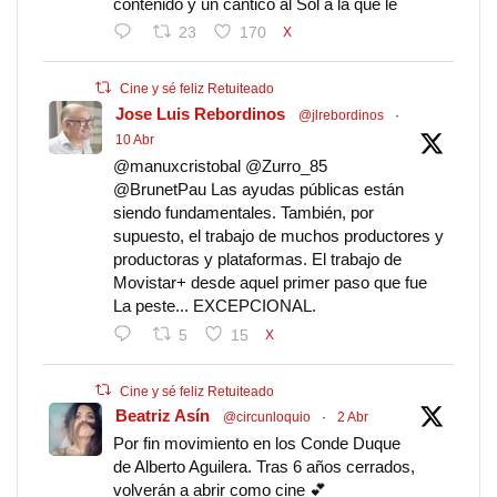
contenido y un cántico al Sol a la que le
23
170
X
Cine y sé feliz Retuiteado
Jose Luis Rebordinos
@jlrebordinos
·
10 Abr
@manuxcristobal @Zurro_85
@BrunetPau Las ayudas públicas están
siendo fundamentales. También, por
supuesto, el trabajo de muchos productores y
productoras y plataformas. El trabajo de
Movistar+ desde aquel primer paso que fue
La peste... EXCEPCIONAL.
5
15
X
Cine y sé feliz Retuiteado
Beatriz Asín
@circunloquio
·
2 Abr
Por fin movimiento en los Conde Duque
de Alberto Aguilera. Tras 6 años cerrados,
volverán a abrir como cine 💕