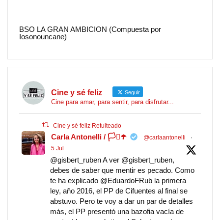
BSO LA GRAN AMBICION (Compuesta por
Iosonouncane)
Cine y sé feliz
Seguir
Cine para amar, para sentir, para disfrutar...
Cine y sé feliz Retuiteado
Carla Antonelli / 🏳️‍⚧️☂️
@carlaantonelli
·
5 Jul
@gisbert_ruben A ver @gisbert_ruben,
debes de saber que mentir es pecado. Como
te ha explicado @EduardoFRub la primera
ley, año 2016, el PP de Cifuentes al final se
abstuvo. Pero te voy a dar un par de detalles
más, el PP presentó una bazofia vacía de