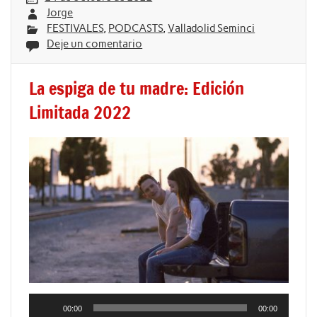
Jorge
FESTIVALES
,
PODCASTS
,
Valladolid Seminci
Deje un comentario
La espiga de tu madre: Edición
Limitada 2022
Reproductor
00:00
00:00