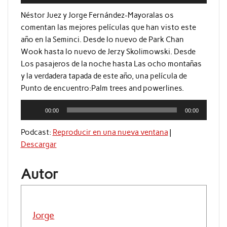
de
audio
Néstor Juez y Jorge Fernández-Mayoralas os
comentan las mejores películas que han visto este
año en la Seminci. Desde lo nuevo de Park Chan
Wook hasta lo nuevo de Jerzy Skolimowski. Desde
Los pasajeros de la noche hasta Las ocho montañas
y la verdadera tapada de este año, una película de
Punto de encuentro:Palm trees and powerlines.
Reproductor
00:00
00:00
de
audio
Podcast:
Reproducir en una nueva ventana
|
Descargar
Autor
Jorge