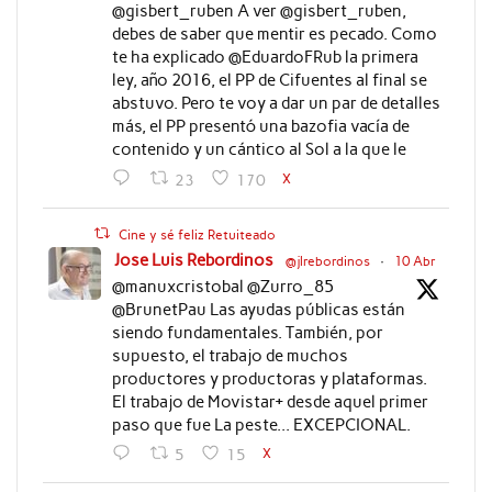
@gisbert_ruben A ver @gisbert_ruben,
debes de saber que mentir es pecado. Como
te ha explicado @EduardoFRub la primera
ley, año 2016, el PP de Cifuentes al final se
abstuvo. Pero te voy a dar un par de detalles
más, el PP presentó una bazofia vacía de
contenido y un cántico al Sol a la que le
X
23
170
Cine y sé feliz Retuiteado
Jose Luis Rebordinos
@jlrebordinos
·
10 Abr
@manuxcristobal @Zurro_85
@BrunetPau Las ayudas públicas están
siendo fundamentales. También, por
supuesto, el trabajo de muchos
productores y productoras y plataformas.
El trabajo de Movistar+ desde aquel primer
paso que fue La peste... EXCEPCIONAL.
X
5
15