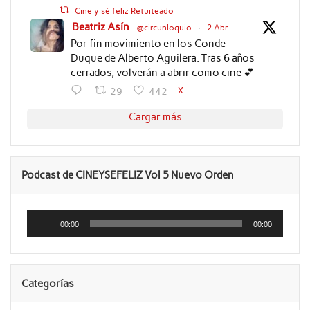
Cine y sé feliz Retuiteado
Beatriz Asín
@circunloquio
·
2 Abr
Por fin movimiento en los Conde
Duque de Alberto Aguilera. Tras 6 años
cerrados, volverán a abrir como cine 💕
X
29
442
Cargar más
Podcast de CINEYSEFELIZ Vol 5 Nuevo Orden
Reproductor
de
00:00
00:00
audio
Categorías