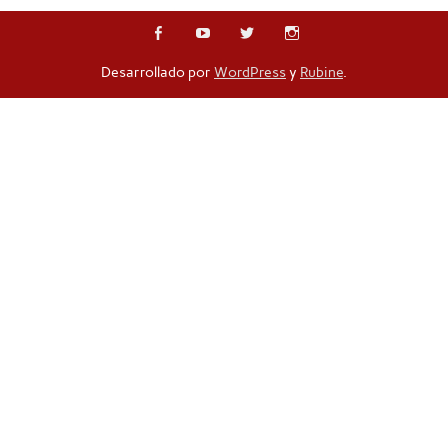
Desarrollado por
WordPress
y
Rubine
.