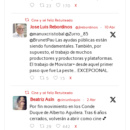
X
23
170
Cine y sé feliz Retuiteado
Jose Luis Rebordinos
@jlrebordinos
·
10 Abr
@manuxcristobal @Zurro_85
@BrunetPau Las ayudas públicas están
siendo fundamentales. También, por
supuesto, el trabajo de muchos
productores y productoras y plataformas.
El trabajo de Movistar+ desde aquel primer
paso que fue La peste... EXCEPCIONAL.
X
5
15
Cine y sé feliz Retuiteado
Beatriz Asín
@circunloquio
·
2 Abr
Por fin movimiento en los Conde
Duque de Alberto Aguilera. Tras 6 años
cerrados, volverán a abrir como cine 💕
X
29
442