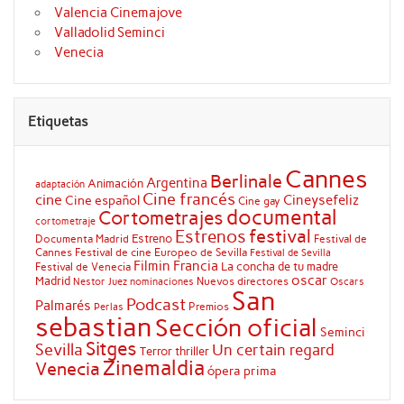
Valencia Cinemajove
Valladolid Seminci
Venecia
Etiquetas
Cannes
Berlinale
Argentina
Animación
adaptación
Cine francés
cine
Cineysefeliz
Cine español
Cine gay
documental
Cortometrajes
cortometraje
festival
Estrenos
Estreno
Documenta Madrid
Festival de
Cannes
Festival de cine Europeo de Sevilla
Festival de Sevilla
Filmin
Francia
La concha de tu madre
Festival de Venecia
oscar
Madrid
Nuevos directores
Oscars
Nestor Juez
nominaciones
San
Podcast
Palmarés
Premios
Perlas
sebastian
Sección oficial
Seminci
Sitges
Sevilla
Un certain regard
Terror
thriller
Zinemaldia
Venecia
ópera prima