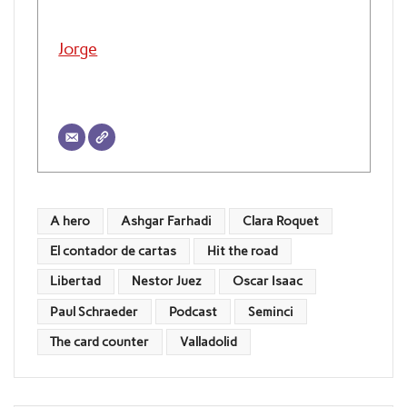
Jorge
A hero
Ashgar Farhadi
Clara Roquet
El contador de cartas
Hit the road
Libertad
Nestor Juez
Oscar Isaac
Paul Schraeder
Podcast
Seminci
The card counter
Valladolid