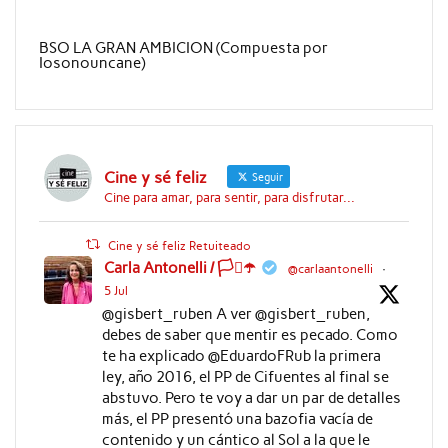
BSO LA GRAN AMBICION (Compuesta por
Iosonouncane)
Cine y sé feliz
Seguir
Cine para amar, para sentir, para disfrutar...
Cine y sé feliz Retuiteado
Carla Antonelli / 🏳️‍⚧️☂️
@carlaantonelli
·
5 Jul
@gisbert_ruben A ver @gisbert_ruben,
debes de saber que mentir es pecado. Como
te ha explicado @EduardoFRub la primera
ley, año 2016, el PP de Cifuentes al final se
abstuvo. Pero te voy a dar un par de detalles
más, el PP presentó una bazofia vacía de
contenido y un cántico al Sol a la que le