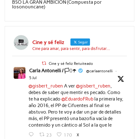
BSO LA GRAN AMBICION (Compuesta por
Iosonouncane)
Cine y sé feliz
Seguir
Cine para amar, para sentir, para disfrutar...
Cine y sé feliz Retuiteado
Carla Antonelli / 🏳️‍⚧️☂️
@carlaantonelli
·
5 Jul
@gisbert_ruben
A ver
@gisbert_ruben
,
debes de saber que mentir es pecado. Como
te ha explicado
@EduardoFRub
la primera ley,
año 2016, el PP de Cifuentes al final se
abstuvo. Pero te voy a dar un par de detalles
más, el PP presentó una bazofia vacía de
contenido y un cántico al Sol a la que le
X
23
170