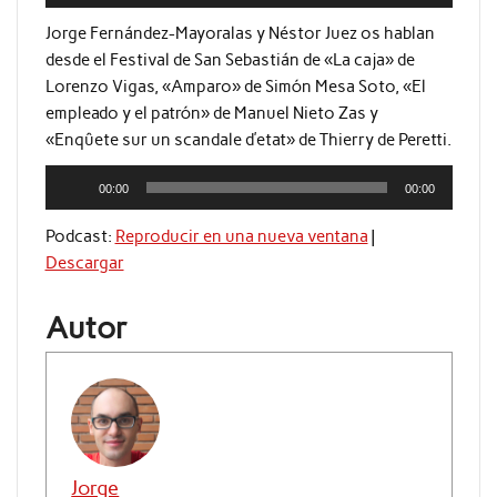
de
audio
Jorge Fernández-Mayoralas y Néstor Juez os hablan
desde el Festival de San Sebastián de «La caja» de
Lorenzo Vigas, «Amparo» de Simón Mesa Soto, «El
empleado y el patrón» de Manuel Nieto Zas y
«Enqûete sur un scandale d’etat» de Thierry de Peretti.
Reproductor
00:00
00:00
de
audio
Podcast:
Reproducir en una nueva ventana
|
Descargar
Autor
Jorge