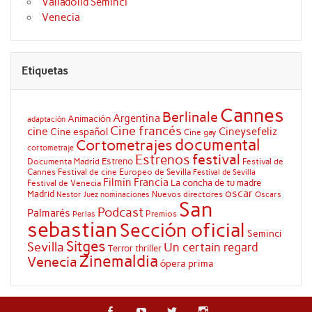
Valladolid Seminci
Venecia
Etiquetas
Cannes
Berlinale
Argentina
Animación
adaptación
Cine francés
cine
Cineysefeliz
Cine español
Cine gay
documental
Cortometrajes
cortometraje
festival
Estrenos
Estreno
Documenta Madrid
Festival de
Cannes
Festival de cine Europeo de Sevilla
Festival de Sevilla
Filmin
Francia
La concha de tu madre
Festival de Venecia
oscar
Madrid
Nuevos directores
Oscars
Nestor Juez
nominaciones
San
Podcast
Palmarés
Premios
Perlas
sebastian
Sección oficial
Seminci
Sitges
Sevilla
Un certain regard
Terror
thriller
Zinemaldia
Venecia
ópera prima