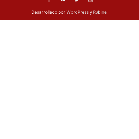
Desarrollado por
WordPress
y
Rubine
.