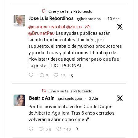
Cine y sé feliz Retuiteado
Jose Luis Rebordinos
@jlrebordinos
·
10 Abr
@manuxcristobal
@Zurro_85
@BrunetPau
Las ayudas públicas están
siendo fundamentales. También, por
supuesto, el trabajo de muchos productores
y productoras y plataformas. El trabajo de
Movistar+ desde aquel primer paso que fue
La peste... EXCEPCIONAL.
X
5
15
Cine y sé feliz Retuiteado
Beatriz Asín
@circunloquio
·
2 Abr
Por fin movimiento en los Conde Duque
de Alberto Aguilera. Tras 6 años cerrados,
volverán a abrir como cine 💕
X
29
442