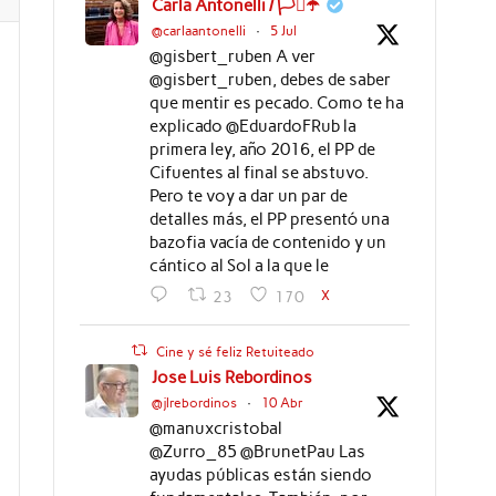
Carla Antonelli / 🏳️‍⚧️☂️
@carlaantonelli
·
5 Jul
@gisbert_ruben A ver
@gisbert_ruben, debes de saber
que mentir es pecado. Como te ha
explicado @EduardoFRub la
primera ley, año 2016, el PP de
Cifuentes al final se abstuvo.
Pero te voy a dar un par de
detalles más, el PP presentó una
bazofia vacía de contenido y un
cántico al Sol a la que le
X
23
170
Cine y sé feliz Retuiteado
Jose Luis Rebordinos
@jlrebordinos
·
10 Abr
@manuxcristobal
@Zurro_85 @BrunetPau Las
ayudas públicas están siendo