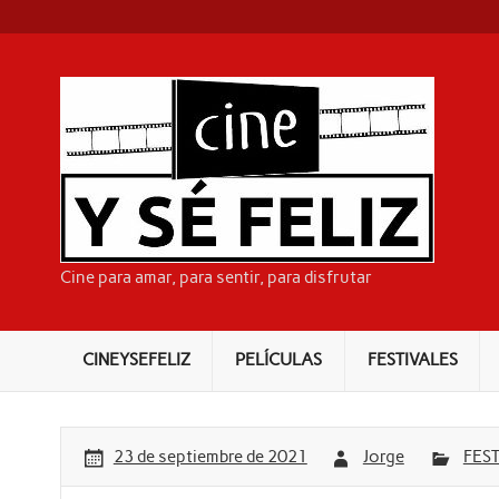
Skip
to
content
CI
Cine para amar, para sentir, para disfrutar
CINEYSEFELIZ
PELÍCULAS
FESTIVALES
23 de septiembre de 2021
Jorge
FEST