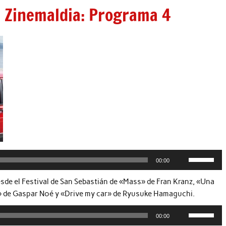
 Zinemaldia: Programa 4
Reproductor
de
audio
Utiliza
00:00
las
teclas
sde el Festival de San Sebastián de «Mass» de Fran Kranz, «Una
de
x» de Gaspar Noé y «Drive my car» de Ryusuke Hamaguchi.
flecha
Utiliza
arriba/abaj
00:00
las