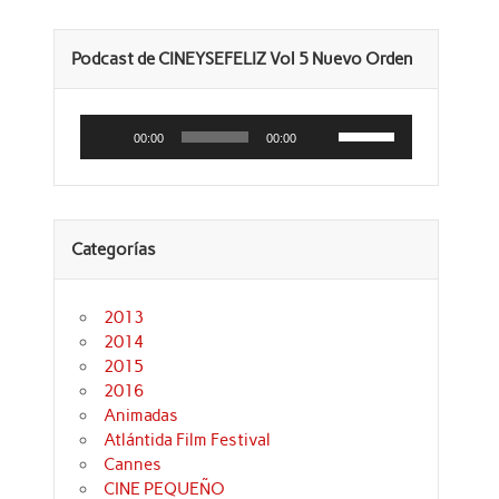
Podcast de CINEYSEFELIZ Vol 5 Nuevo Orden
Reproductor
Utiliza
de
las
00:00
00:00
audio
teclas
de
flecha
arriba/abajo
para
aumentar
Categorías
o
disminuir
el
volumen.
2013
2014
2015
2016
Animadas
Atlántida Film Festival
Cannes
CINE PEQUEÑO