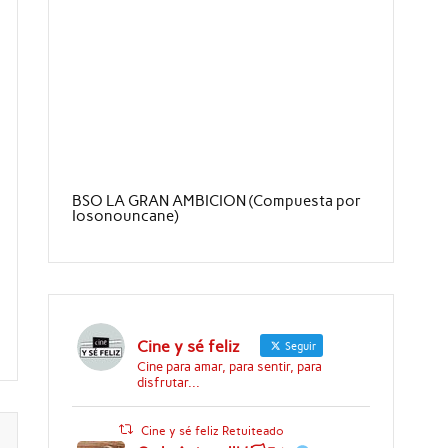
o
BSO LA GRAN AMBICION (Compuesta por
Iosonouncane)
Cine y sé feliz
Seguir
Cine para amar, para sentir, para
disfrutar...
Cine y sé feliz Retuiteado