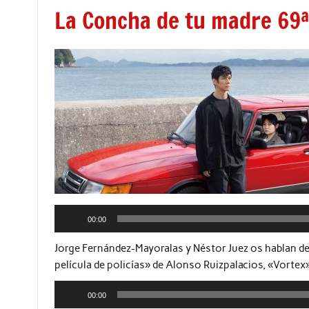
La Concha de tu madre 69ª
00:00
Jorge Fernández-Mayoralas y Néstor Juez os hablan de
película de policías» de Alonso Ruizpalacios, «Vorte
Reproductor
00:00
de