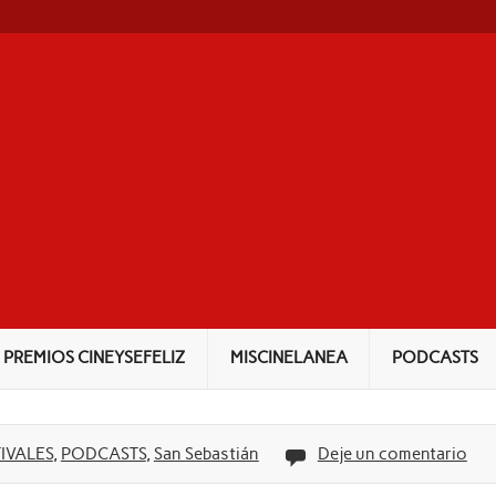
NEYSEFELIZ
PREMIOS CINEYSEFELIZ
MISCINELANEA
PODCASTS
IVALES
,
PODCASTS
,
San Sebastián
Deje un comentario