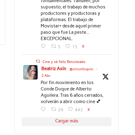
fundamentales. También, por
supuesto, el trabajo de muchos
productores y productoras y
plataformas. El trabajo de
Movistar+ desde aquel primer
paso que fue La peste...
EXCEPCIONAL.
X
5
15
Cine y sé feliz Retuiteado
Beatriz Asín
@circunloquio
·
2 Abr
Por fin movimiento en los
Conde Duque de Alberto
Aguilera. Tras 6 años cerrados,
volverán a abrir como cine 💕
X
29
442
Cargar más