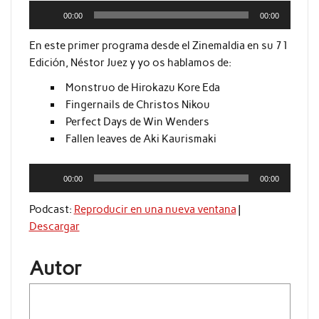
Reproductor
00:00
00:00
de
audio
En este primer programa desde el Zinemaldia en su 71
Edición, Néstor Juez y yo os hablamos de:
Monstruo de Hirokazu Kore Eda
Fingernails de Christos Nikou
Perfect Days de Win Wenders
Fallen leaves de Aki Kaurismaki
Reproductor
00:00
00:00
de
audio
Podcast:
Reproducir en una nueva ventana
|
Descargar
Autor