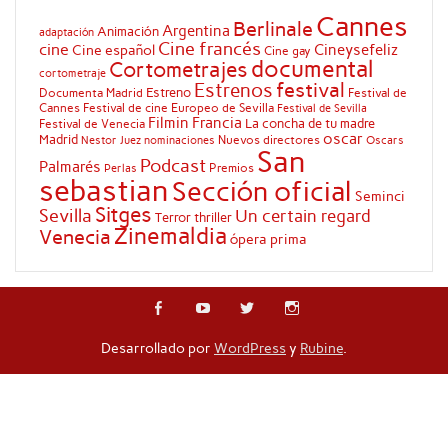
Cannes
Berlinale
Argentina
Animación
adaptación
Cine francés
cine
Cineysefeliz
Cine español
Cine gay
documental
Cortometrajes
cortometraje
festival
Estrenos
Estreno
Documenta Madrid
Festival de
Cannes
Festival de cine Europeo de Sevilla
Festival de Sevilla
Filmin
Francia
La concha de tu madre
Festival de Venecia
oscar
Madrid
Nuevos directores
Oscars
Nestor Juez
nominaciones
San
Podcast
Palmarés
Premios
Perlas
sebastian
Sección oficial
Seminci
Sitges
Sevilla
Un certain regard
Terror
thriller
Zinemaldia
Venecia
ópera prima
Desarrollado por
WordPress
y
Rubine
.