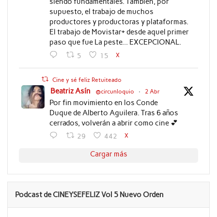
siendo fundamentales. También, por
supuesto, el trabajo de muchos
productores y productoras y plataformas.
El trabajo de Movistar+ desde aquel primer
paso que fue La peste... EXCEPCIONAL.
X
5
15
Cine y sé feliz Retuiteado
Beatriz Asín
@circunloquio
·
2 Abr
Por fin movimiento en los Conde
Duque de Alberto Aguilera. Tras 6 años
cerrados, volverán a abrir como cine 💕
X
29
442
Cargar más
Podcast de CINEYSEFELIZ Vol 5 Nuevo Orden