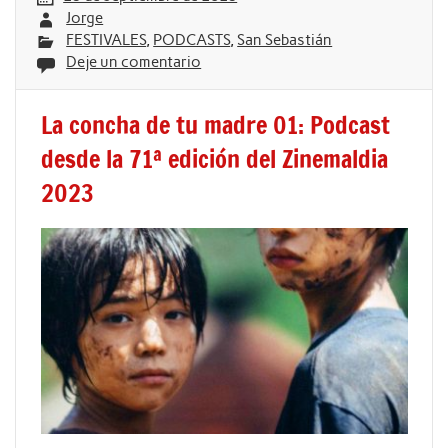
Jorge
FESTIVALES
,
PODCASTS
,
San Sebastián
Deje un comentario
La concha de tu madre 01: Podcast
desde la 71ª edición del Zinemaldia
2023