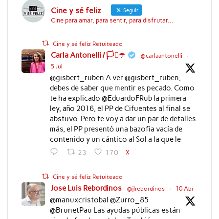
Cine y sé feliz
Seguir
Cine para amar, para sentir, para disfrutar...
Cine y sé feliz Retuiteado
Carla Antonelli / 🏳️‍⚧️☂️
@carlaantonelli
·
5 Jul
@gisbert_ruben A ver @gisbert_ruben,
debes de saber que mentir es pecado. Como
te ha explicado @EduardoFRub la primera
ley, año 2016, el PP de Cifuentes al final se
abstuvo. Pero te voy a dar un par de detalles
más, el PP presentó una bazofia vacía de
contenido y un cántico al Sol a la que le
X
23
170
Cine y sé feliz Retuiteado
Jose Luis Rebordinos
@jlrebordinos
·
10 Abr
@manuxcristobal @Zurro_85
@BrunetPau Las ayudas públicas están