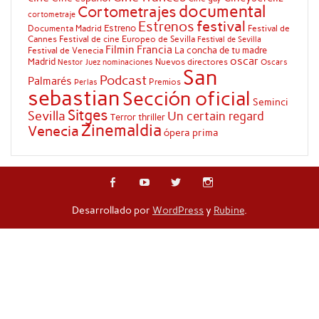
documental
Cortometrajes
cortometraje
festival
Estrenos
Estreno
Documenta Madrid
Festival de
Cannes
Festival de cine Europeo de Sevilla
Festival de Sevilla
Filmin
Francia
La concha de tu madre
Festival de Venecia
oscar
Madrid
Nuevos directores
Oscars
Nestor Juez
nominaciones
San
Podcast
Palmarés
Premios
Perlas
sebastian
Sección oficial
Seminci
Sitges
Sevilla
Un certain regard
Terror
thriller
Zinemaldia
Venecia
ópera prima
Desarrollado por
WordPress
y
Rubine
.