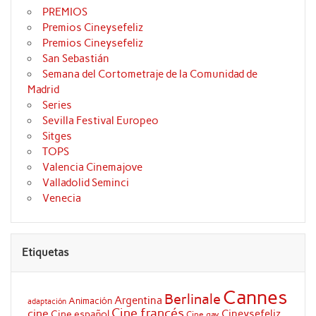
PREMIOS
Premios Cineysefeliz
Premios Cineysefeliz
San Sebastián
Semana del Cortometraje de la Comunidad de
Madrid
Series
Sevilla Festival Europeo
Sitges
TOPS
Valencia Cinemajove
Valladolid Seminci
Venecia
Etiquetas
Cannes
Berlinale
Argentina
Animación
adaptación
Cine francés
cine
Cineysefeliz
Cine español
Cine gay