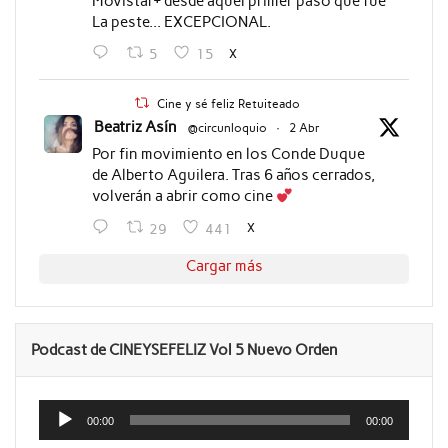
Movistar+ desde aquel primer paso que fue
La peste... EXCEPCIONAL.
X
5
15
Cine y sé feliz Retuiteado
Beatriz Asín
@circunloquio
·
2 Abr
Por fin movimiento en los Conde Duque
de Alberto Aguilera. Tras 6 años cerrados,
volverán a abrir como cine
X
29
441
Cargar más
Podcast de CINEYSEFELIZ Vol 5 Nuevo Orden
Reproductor
de
00:00
00:00
audio