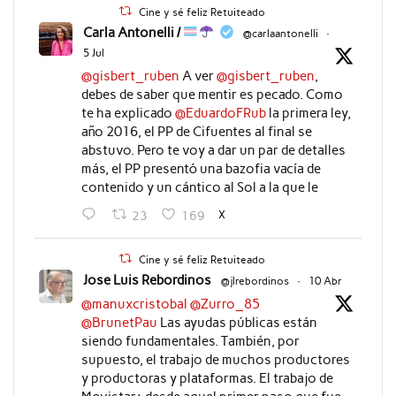
Cine y sé feliz Retuiteado
Carla Antonelli /
@carlaantonelli
·
5 Jul
@gisbert_ruben
A ver
@gisbert_ruben
,
debes de saber que mentir es pecado. Como
te ha explicado
@EduardoFRub
la primera ley,
año 2016, el PP de Cifuentes al final se
abstuvo. Pero te voy a dar un par de detalles
más, el PP presentó una bazofia vacía de
contenido y un cántico al Sol a la que le
X
23
169
Cine y sé feliz Retuiteado
Jose Luis Rebordinos
@jlrebordinos
·
10 Abr
@manuxcristobal
@Zurro_85
@BrunetPau
Las ayudas públicas están
siendo fundamentales. También, por
supuesto, el trabajo de muchos productores
y productoras y plataformas. El trabajo de