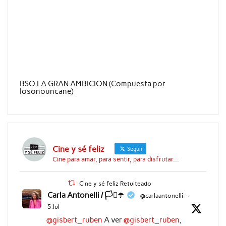
BSO LA GRAN AMBICION (Compuesta por
Iosonouncane)
Cine y sé feliz
Seguir
Cine para amar, para sentir, para disfrutar...
Cine y sé feliz Retuiteado
Carla Antonelli / 🏳️‍⚧️☂️
@carlaantonelli
·
5 Jul
@gisbert_ruben
A ver
@gisbert_ruben
,