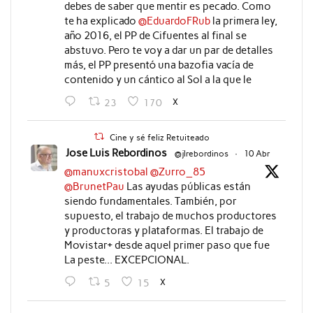
debes de saber que mentir es pecado. Como
te ha explicado
@EduardoFRub
la primera ley,
año 2016, el PP de Cifuentes al final se
abstuvo. Pero te voy a dar un par de detalles
más, el PP presentó una bazofia vacía de
contenido y un cántico al Sol a la que le
X
23
170
Cine y sé feliz Retuiteado
Jose Luis Rebordinos
@jlrebordinos
·
10 Abr
@manuxcristobal
@Zurro_85
@BrunetPau
Las ayudas públicas están
siendo fundamentales. También, por
supuesto, el trabajo de muchos productores
y productoras y plataformas. El trabajo de
Movistar+ desde aquel primer paso que fue
La peste... EXCEPCIONAL.
X
5
15