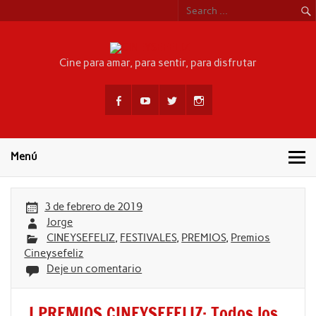
Skip
to
content
CINEYSEFEL
Cine para amar, para sentir, para disfrutar
Menú
3 de febrero de 2019
Jorge
CINEYSEFELIZ
,
FESTIVALES
,
PREMIOS
,
Premios
Cineysefeliz
Deje un comentario
I PREMIOS CINEYSEFELIZ: Todos los