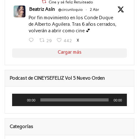
Cine y sé feliz Retuiteado
Beatriz Asín
@circunloquio
·
2 Abr
Por fin movimiento en los Conde Duque
de Alberto Aguilera. Tras 6 años cerrados,
volverán a abrir como cine 💕
X
29
442
Cargar más
Podcast de CINEYSEFELIZ Vol 5 Nuevo Orden
Reproductor
de
00:00
00:00
audio
Categorías