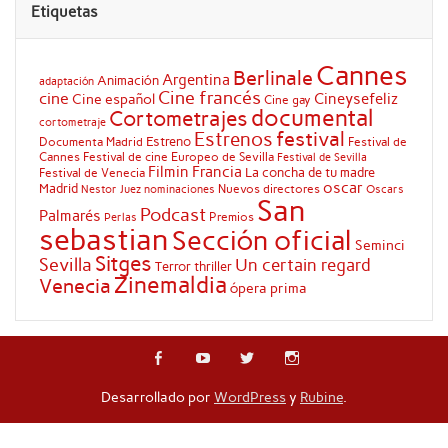
Etiquetas
Cannes
Berlinale
Argentina
Animación
adaptación
Cine francés
cine
Cineysefeliz
Cine español
Cine gay
documental
Cortometrajes
cortometraje
festival
Estrenos
Estreno
Documenta Madrid
Festival de
Cannes
Festival de cine Europeo de Sevilla
Festival de Sevilla
Filmin
Francia
La concha de tu madre
Festival de Venecia
oscar
Madrid
Nuevos directores
Oscars
Nestor Juez
nominaciones
San
Podcast
Palmarés
Premios
Perlas
sebastian
Sección oficial
Seminci
Sitges
Sevilla
Un certain regard
Terror
thriller
Zinemaldia
Venecia
ópera prima
Desarrollado por
WordPress
y
Rubine
.