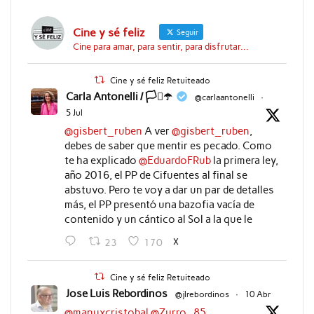
Cine y sé feliz
Seguir
Cine para amar, para sentir, para disfrutar...
Cine y sé feliz Retuiteado
Carla Antonelli / 🏳️‍⚧️☂️
@carlaantonelli
·
5 Jul
@gisbert_ruben
A ver
@gisbert_ruben
,
debes de saber que mentir es pecado. Como
te ha explicado
@EduardoFRub
la primera ley,
año 2016, el PP de Cifuentes al final se
abstuvo. Pero te voy a dar un par de detalles
más, el PP presentó una bazofia vacía de
contenido y un cántico al Sol a la que le
X
23
170
Cine y sé feliz Retuiteado
Jose Luis Rebordinos
@jlrebordinos
·
10 Abr
@manuxcristobal
@Zurro_85