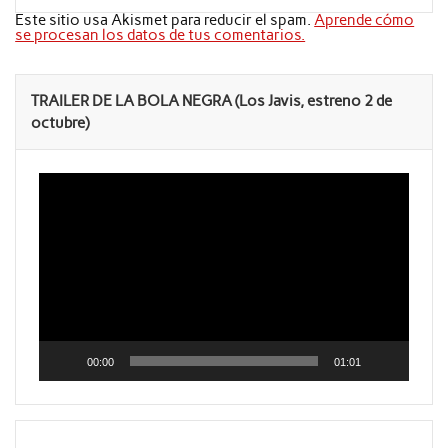
Este sitio usa Akismet para reducir el spam.
Aprende cómo
se procesan los datos de tus comentarios.
TRAILER DE LA BOLA NEGRA (Los Javis, estreno 2 de
octubre)
Reproductor
de
vídeo
00:00
01:01