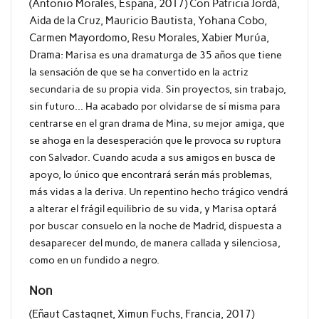
(Antonio Morales, España, 2017) Con Patricia Jordá,
Aida de la Cruz, Mauricio Bautista, Yohana Cobo,
Carmen Mayordomo, Resu Morales, Xabier Murúa,
Drama:
Marisa es una dramaturga de 35 años que tiene
la sensación de que se ha convertido en la actriz
secundaria de su propia vida. Sin proyectos, sin trabajo,
sin futuro… Ha acabado por olvidarse de sí misma para
centrarse en el gran drama de Mina, su mejor amiga, que
se ahoga en la desesperación que le provoca su ruptura
con Salvador. Cuando acuda a sus amigos en busca de
apoyo, lo único que encontrará serán más problemas,
más vidas a la deriva. Un repentino hecho trágico vendrá
a alterar el frágil equilibrio de su vida, y Marisa optará
por buscar consuelo en la noche de Madrid, dispuesta a
desaparecer del mundo, de manera callada y silenciosa,
como en un fundido a negro.
Non
(Eñaut Castagnet, Ximun Fuchs, Francia, 2017)