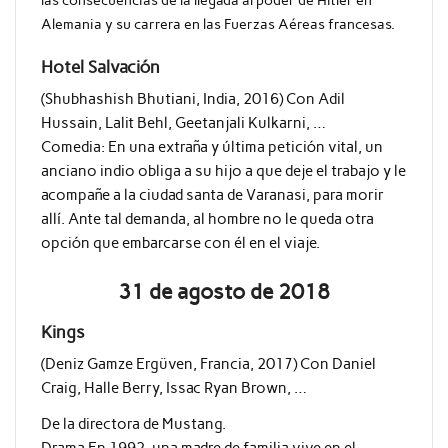
las consecuencias de la llegada al poder de Hitler en
Alemania y su carrera en las Fuerzas Aéreas francesas.
Hotel Salvación
(Shubhashish Bhutiani, India, 2016) Con Adil
Hussain, Lalit Behl, Geetanjali Kulkarni, …
Comedia: En una extraña y última petición vital, un
anciano indio obliga a su hijo a que deje el trabajo y le
acompañe a la ciudad santa de Varanasi, para morir
allí. Ante tal demanda, al hombre no le queda otra
opción que embarcarse con él en el viaje.
31 de agosto de 2018
Kings
(Deniz Gamze Ergüven, Francia, 2017) Con Daniel
Craig, Halle Berry, Issac Ryan Brown, …
De la directora de Mustang.
Drama En 1992, una madre de familia vive en el