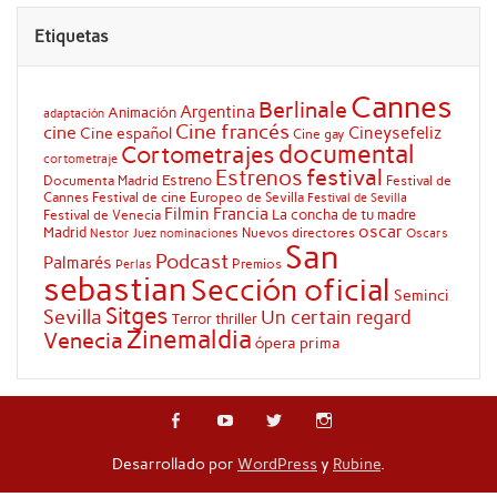
Etiquetas
Cannes
Berlinale
Argentina
Animación
adaptación
Cine francés
cine
Cineysefeliz
Cine español
Cine gay
documental
Cortometrajes
cortometraje
festival
Estrenos
Estreno
Documenta Madrid
Festival de
Cannes
Festival de cine Europeo de Sevilla
Festival de Sevilla
Filmin
Francia
La concha de tu madre
Festival de Venecia
oscar
Madrid
Nuevos directores
Oscars
Nestor Juez
nominaciones
San
Podcast
Palmarés
Premios
Perlas
sebastian
Sección oficial
Seminci
Sitges
Sevilla
Un certain regard
Terror
thriller
Zinemaldia
Venecia
ópera prima
Desarrollado por
WordPress
y
Rubine
.