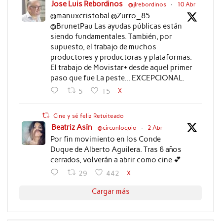
Jose Luis Rebordinos
@jlrebordinos
·
10 Abr
@manuxcristobal @Zurro_85
@BrunetPau Las ayudas públicas están
siendo fundamentales. También, por
supuesto, el trabajo de muchos
productores y productoras y plataformas.
El trabajo de Movistar+ desde aquel primer
paso que fue La peste... EXCEPCIONAL.
X
5
15
Cine y sé feliz Retuiteado
Beatriz Asín
@circunloquio
·
2 Abr
Por fin movimiento en los Conde
Duque de Alberto Aguilera. Tras 6 años
cerrados, volverán a abrir como cine 💕
X
29
442
Cargar más