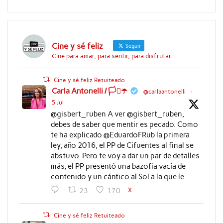
Cine y sé feliz
Seguir
Cine para amar, para sentir, para disfrutar...
Cine y sé feliz Retuiteado
Carla Antonelli / 🏳️‍⚧️☂️
@carlaantonelli
·
5 Jul
@gisbert_ruben A ver @gisbert_ruben,
debes de saber que mentir es pecado. Como
te ha explicado @EduardoFRub la primera
ley, año 2016, el PP de Cifuentes al final se
abstuvo. Pero te voy a dar un par de detalles
más, el PP presentó una bazofia vacía de
contenido y un cántico al Sol a la que le
X
23
170
Cine y sé feliz Retuiteado