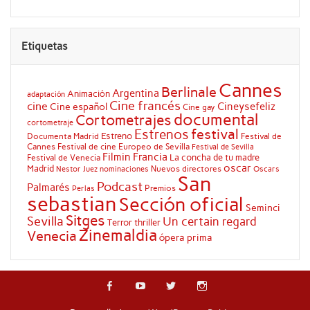
Etiquetas
Cannes
Berlinale
Argentina
Animación
adaptación
Cine francés
cine
Cineysefeliz
Cine español
Cine gay
documental
Cortometrajes
cortometraje
festival
Estrenos
Estreno
Documenta Madrid
Festival de
Cannes
Festival de cine Europeo de Sevilla
Festival de Sevilla
Filmin
Francia
La concha de tu madre
Festival de Venecia
oscar
Madrid
Nuevos directores
Oscars
Nestor Juez
nominaciones
San
Podcast
Palmarés
Premios
Perlas
sebastian
Sección oficial
Seminci
Sitges
Sevilla
Un certain regard
Terror
thriller
Zinemaldia
Venecia
ópera prima