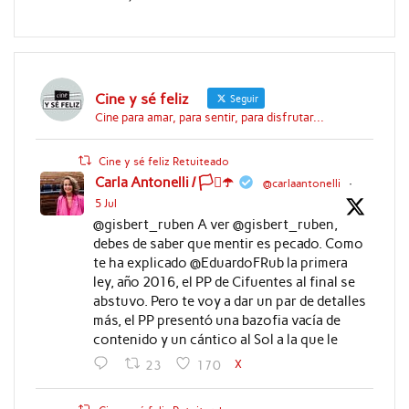
Cine y sé feliz
Seguir
Cine para amar, para sentir, para disfrutar...
Cine y sé feliz Retuiteado
Carla Antonelli / 🏳️‍⚧️☂️
@carlaantonelli
·
5 Jul
@gisbert_ruben A ver @gisbert_ruben,
debes de saber que mentir es pecado. Como
te ha explicado @EduardoFRub la primera
ley, año 2016, el PP de Cifuentes al final se
abstuvo. Pero te voy a dar un par de detalles
más, el PP presentó una bazofia vacía de
contenido y un cántico al Sol a la que le
X
23
170