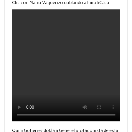
Clic con Mario Vaquerizo doblando a EmotiCaca
Quim Gutierrez dobla a Gene, el protagonista de esta