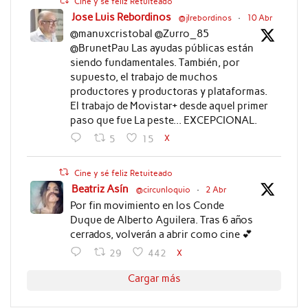
Cine y sé feliz Retuiteado
Jose Luis Rebordinos
@jlrebordinos
·
10 Abr
@manuxcristobal @Zurro_85
@BrunetPau Las ayudas públicas están
siendo fundamentales. También, por
supuesto, el trabajo de muchos
productores y productoras y plataformas.
El trabajo de Movistar+ desde aquel primer
paso que fue La peste... EXCEPCIONAL.
X
5
15
Cine y sé feliz Retuiteado
Beatriz Asín
@circunloquio
·
2 Abr
Por fin movimiento en los Conde
Duque de Alberto Aguilera. Tras 6 años
cerrados, volverán a abrir como cine 💕
X
29
442
Cargar más