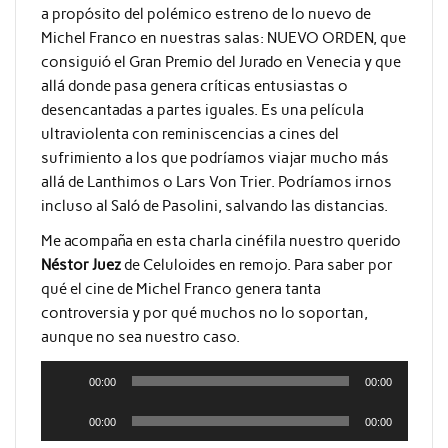
a propósito del polémico estreno de lo nuevo de
Michel Franco en nuestras salas: NUEVO ORDEN, que
consiguió el Gran Premio del Jurado en Venecia y que
allá donde pasa genera críticas entusiastas o
desencantadas a partes iguales. Es una película
ultraviolenta con reminiscencias a cines del
sufrimiento a los que podríamos viajar mucho más
allá de Lanthimos o Lars Von Trier. Podríamos irnos
incluso al Saló de Pasolini, salvando las distancias.
Me acompaña en esta charla cinéfila nuestro querido
Néstor Juez
de Celuloides en remojo. Para saber por
qué el cine de Michel Franco genera tanta
controversia y por qué muchos no lo soportan,
aunque no sea nuestro caso.
Reproductor
00:00
00:00
de
Reproductor
audio
00:00
00:00
de