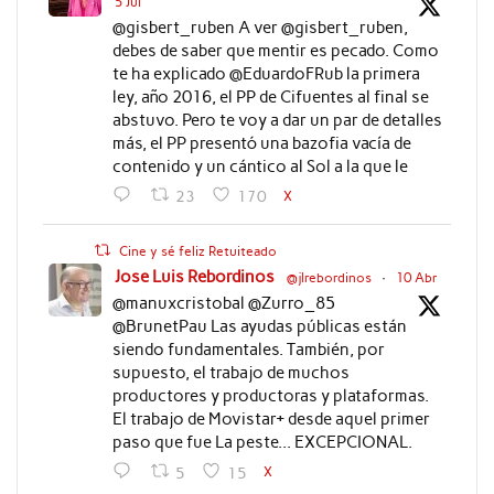
5 Jul
@gisbert_ruben A ver @gisbert_ruben,
debes de saber que mentir es pecado. Como
te ha explicado @EduardoFRub la primera
ley, año 2016, el PP de Cifuentes al final se
abstuvo. Pero te voy a dar un par de detalles
más, el PP presentó una bazofia vacía de
contenido y un cántico al Sol a la que le
X
23
170
Cine y sé feliz Retuiteado
Jose Luis Rebordinos
@jlrebordinos
·
10 Abr
@manuxcristobal @Zurro_85
@BrunetPau Las ayudas públicas están
siendo fundamentales. También, por
supuesto, el trabajo de muchos
productores y productoras y plataformas.
El trabajo de Movistar+ desde aquel primer
paso que fue La peste... EXCEPCIONAL.
X
5
15