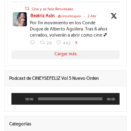
Cine y sé feliz Retuiteado
Beatriz Asín
@circunloquio
·
2 Abr
Por fin movimiento en los Conde
Duque de Alberto Aguilera. Tras 6 años
cerrados, volverán a abrir como cine 💕
X
29
442
Cargar más
Podcast de CINEYSEFELIZ Vol 5 Nuevo Orden
Reproductor
de
00:00
00:00
audio
Categorías