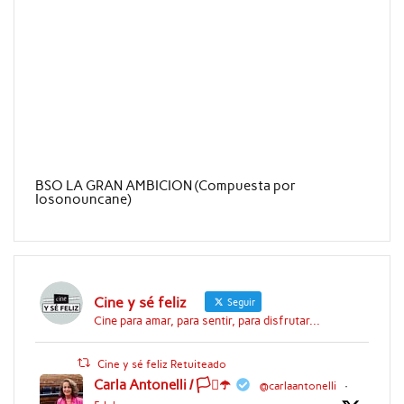
BSO LA GRAN AMBICION (Compuesta por
Iosonouncane)
Cine y sé feliz
Seguir
Cine para amar, para sentir, para disfrutar...
Cine y sé feliz Retuiteado
Carla Antonelli / 🏳️‍⚧️☂️
@carlaantonelli
·