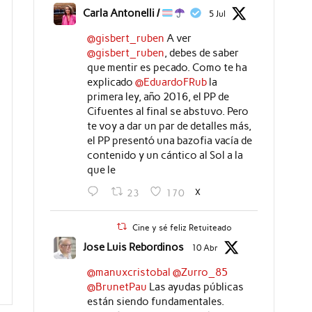
Carla Antonelli /
5 Jul
@gisbert_ruben
A ver
@gisbert_ruben
, debes de saber
que mentir es pecado. Como te ha
explicado
@EduardoFRub
la
primera ley, año 2016, el PP de
Cifuentes al final se abstuvo. Pero
te voy a dar un par de detalles más,
el PP presentó una bazofia vacía de
contenido y un cántico al Sol a la
que le
X
23
170
Cine y sé feliz Retuiteado
Jose Luis Rebordinos
10 Abr
@manuxcristobal
@Zurro_85
@BrunetPau
Las ayudas públicas
están siendo fundamentales.