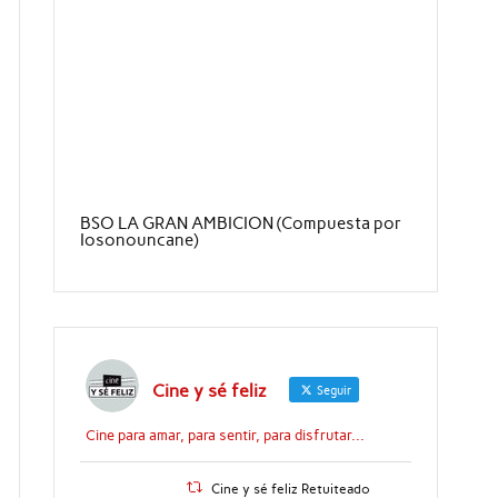
BSO LA GRAN AMBICION (Compuesta por
Iosonouncane)
o
Cine y sé feliz
Seguir
o
Cine para amar, para sentir, para disfrutar...
Cine y sé feliz Retuiteado