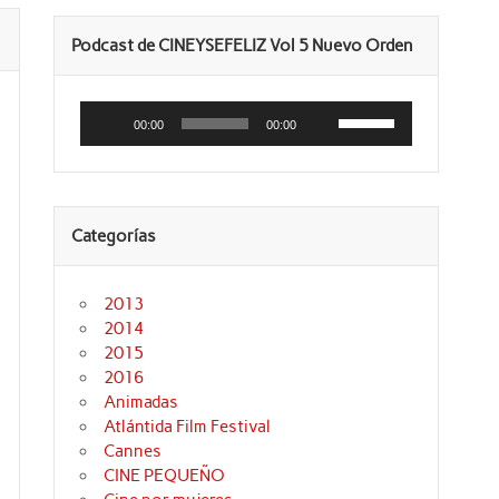
Podcast de CINEYSEFELIZ Vol 5 Nuevo Orden
Reproductor
Utiliza
de
las
00:00
00:00
audio
teclas
de
flecha
arriba/abajo
para
aumentar
Categorías
o
disminuir
el
volumen.
2013
2014
2015
2016
Animadas
Atlántida Film Festival
Cannes
CINE PEQUEÑO