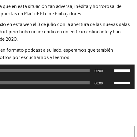
 que en esta situación tan adversa, inédita y horrorosa, de
puertas en Madrid: El cine Embajadores.
ado en esta web el 3 de julio con la apertura de las nuevas salas
drid, pero hubo un incendio en un edificio colindante y han
 de 2020.
 en formato podcast a su lado, esperamos que también
sotros por escucharnos y leernos.
Utiliza
00:00
las
Utiliza
teclas
00:00
las
de
teclas
r
flecha
de
arriba/abaj
flecha
para
arriba/abaj
aumentar
para
o
aumentar
disminuir