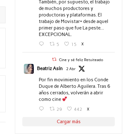
También, por supuesto, el trabajo
de muchos productores y
productoras y plataformas. El
trabajo de Movistar+ desde aquel
primer paso que fue La peste...
EXCEPCIONAL.
X
5
15
Cine y sé feliz Retuiteado
Beatriz Asín
2 Abr
Por fin movimiento en los Conde
Duque de Alberto Aguilera. Tras 6
años cerrados, volverán a abrir
como cine
X
29
442
Cargar más