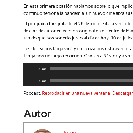
En esta primera ocasión hablamos sobre lo que implica
continuo temor a la pandemia, un nuevo cine abra sus 
El programa fue grabado el 26 de junio e iba a ser colg
de cine de autor en versión original en el centro de Ma
tenido que posponerlo justo al día de hoy: 10 de julio
Les deseamos larga vida y comenzamos esta aventura
tengamos un largo recorrido. Gracias a Néstor y a vo
Reproductor
00:00
de
Reproductor
audio
00:00
de
audio
Podcast:
Reproducir en una nueva ventana
|
Descarga
Autor
Jorge