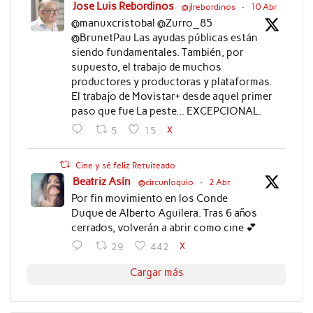
Jose Luis Rebordinos
@jlrebordinos
·
10 Abr
@manuxcristobal @Zurro_85
@BrunetPau Las ayudas públicas están
siendo fundamentales. También, por
supuesto, el trabajo de muchos
productores y productoras y plataformas.
El trabajo de Movistar+ desde aquel primer
paso que fue La peste... EXCEPCIONAL.
X
5
15
Cine y sé feliz Retuiteado
Beatriz Asín
@circunloquio
·
2 Abr
Por fin movimiento en los Conde
Duque de Alberto Aguilera. Tras 6 años
cerrados, volverán a abrir como cine 💕
X
29
442
Cargar más