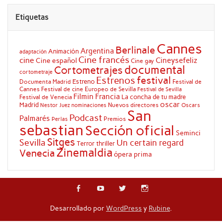
Etiquetas
Cannes
Berlinale
Argentina
Animación
adaptación
Cine francés
cine
Cineysefeliz
Cine español
Cine gay
documental
Cortometrajes
cortometraje
festival
Estrenos
Estreno
Documenta Madrid
Festival de
Cannes
Festival de cine Europeo de Sevilla
Festival de Sevilla
Filmin
Francia
La concha de tu madre
Festival de Venecia
oscar
Madrid
Nuevos directores
Oscars
Nestor Juez
nominaciones
San
Podcast
Palmarés
Premios
Perlas
sebastian
Sección oficial
Seminci
Sitges
Sevilla
Un certain regard
Terror
thriller
Zinemaldia
Venecia
ópera prima
Desarrollado por
WordPress
y
Rubine
.