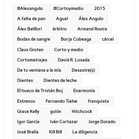
#Alexangulo
#Cortoymedio
2015
A falta de pan
Agua!
Álex Angulo
Álex Batllorí
árbitro
Armand Rovira
Bodas de sangre
Borja Cobeaga
cárcel
Claus Groten
Corto y medio
Cortometrajes
David R. Losada
De tu ventana a la mía
Desastre(s)
Dientes
Dientes de leche
El hueco de Tristán Boj
Enarmonía
Estrenos
Fernando Tielve
franquista
Grace Kelly
guión
Hitchcock
Igor García
Iván Cortazar
Jorge Dorado
José Braña
Kill Bill
La diligencia