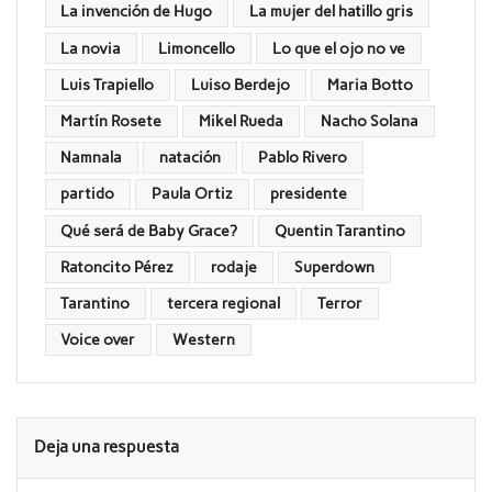
La invención de Hugo
La mujer del hatillo gris
La novia
Limoncello
Lo que el ojo no ve
Luis Trapiello
Luiso Berdejo
Maria Botto
Martín Rosete
Mikel Rueda
Nacho Solana
Namnala
natación
Pablo Rivero
partido
Paula Ortiz
presidente
Qué será de Baby Grace?
Quentin Tarantino
Ratoncito Pérez
rodaje
Superdown
Tarantino
tercera regional
Terror
Voice over
Western
Deja una respuesta