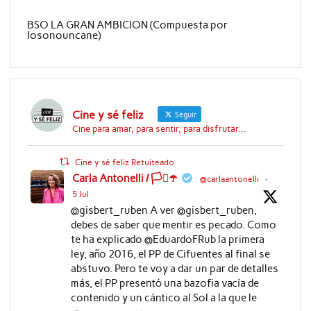
BSO LA GRAN AMBICION (Compuesta por
Iosonouncane)
Cine y sé feliz
Seguir
Cine para amar, para sentir, para disfrutar...
Cine y sé feliz Retuiteado
Carla Antonelli / 🏳️‍⚧️☂️
@carlaantonelli
·
5 Jul
@gisbert_ruben A ver @gisbert_ruben,
debes de saber que mentir es pecado. Como
te ha explicado @EduardoFRub la primera
ley, año 2016, el PP de Cifuentes al final se
abstuvo. Pero te voy a dar un par de detalles
más, el PP presentó una bazofia vacía de
contenido y un cántico al Sol a la que le