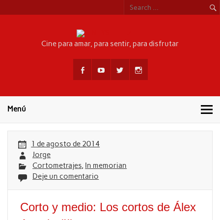
Skip
to
content
CINEYSEF
Cine para amar, para sentir, para disfrutar
Menú
1 de agosto de 2014
Jorge
Cortometrajes
,
In memorian
Deje un comentario
Corto y medio: Los cortos de Álex