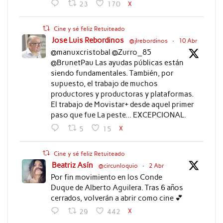
X
23
170
Cine y sé feliz Retuiteado
Jose Luis Rebordinos
@jlrebordinos
·
10 Abr
@manuxcristobal @Zurro_85
@BrunetPau Las ayudas públicas están
siendo fundamentales. También, por
supuesto, el trabajo de muchos
productores y productoras y plataformas.
El trabajo de Movistar+ desde aquel primer
paso que fue La peste... EXCEPCIONAL.
X
5
15
Cine y sé feliz Retuiteado
Beatriz Asín
@circunloquio
·
2 Abr
Por fin movimiento en los Conde
Duque de Alberto Aguilera. Tras 6 años
cerrados, volverán a abrir como cine 💕
X
29
442