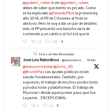
@gisbert_ruben
A ver
@gisbert_ruben
,
debes de saber que mentir es pecado. Como
te ha explicado
@EduardoFRub
la primera ley,
año 2016, el PP de Cifuentes al final se
abstuvo. Pero te voy a dar un par de detalles
más, el PP presentó una bazofia vacía de
contenido y un cántico al Sol a la que le
X
23
170
Cine y sé feliz Retuiteado
Jose Luis Rebordinos
@jlrebordinos
·
10 Abr
@manuxcristobal
@Zurro_85
@BrunetPau
Las ayudas públicas están
siendo fundamentales. También, por
supuesto, el trabajo de muchos productores
y productoras y plataformas. El trabajo de
Movistar+ desde aquel primer paso que fue
La peste... EXCEPCIONAL.
X
5
15