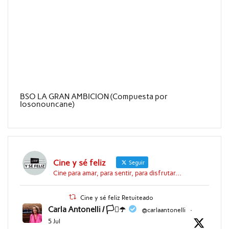
BSO LA GRAN AMBICION (Compuesta por
Iosonouncane)
Cine y sé feliz
Seguir
Cine para amar, para sentir, para disfrutar...
Cine y sé feliz Retuiteado
Carla Antonelli / 🏳️‍⚧️☂️
@carlaantonelli
·
5 Jul