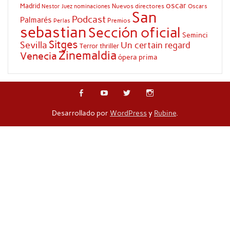
oscar
Madrid
Nuevos directores
Oscars
Nestor Juez
nominaciones
San
Podcast
Palmarés
Premios
Perlas
sebastian
Sección oficial
Seminci
Sitges
Sevilla
Un certain regard
Terror
thriller
Zinemaldia
Venecia
ópera prima
Desarrollado por
WordPress
y
Rubine
.