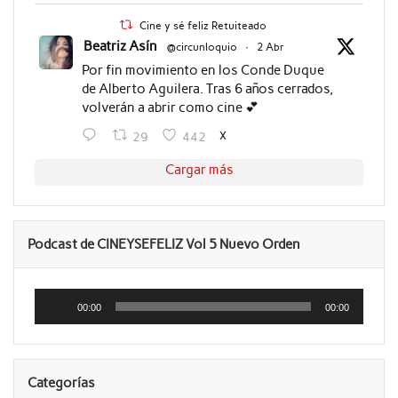
Cine y sé feliz Retuiteado
Beatriz Asín
@circunloquio
·
2 Abr
Por fin movimiento en los Conde Duque
de Alberto Aguilera. Tras 6 años cerrados,
volverán a abrir como cine 💕
X
29
442
Cargar más
Podcast de CINEYSEFELIZ Vol 5 Nuevo Orden
Reproductor
de
00:00
00:00
audio
Categorías