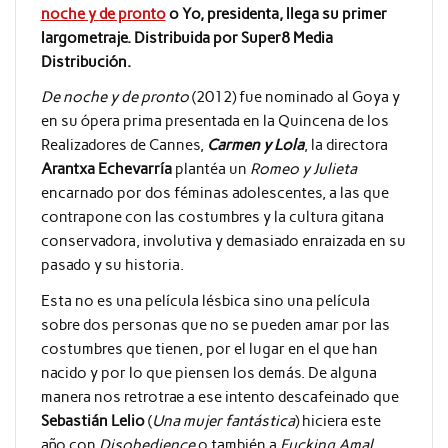
noche y de pronto
o Yo, presidenta, llega su primer
largometraje. Distribuida por Super8 Media
Distribución.
De noche y de pronto
(2012) fue nominado al Goya y
en su ópera prima presentada en la Quincena de los
Realizadores de Cannes,
Carmen y Lola
, la directora
Arantxa Echevarría
plantéa un
Romeo y Julieta
encarnado por dos féminas adolescentes, a las que
contrapone con las costumbres y la cultura gitana
conservadora, involutiva y demasiado enraizada en su
pasado y su historia.
Esta no es una película lésbica sino una película
sobre dos personas que no se pueden amar por las
costumbres que tienen, por el lugar en el que han
nacido y por lo que piensen los demás. De alguna
manera nos retrotrae a ese intento descafeinado que
Sebastián Lelio
(
Una mujer fantástica
) hiciera este
año con
Disobedience
o también a
Fucking Amal
,