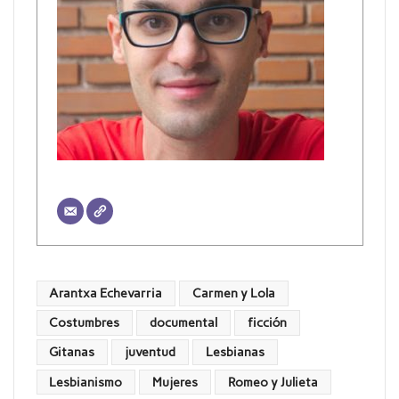
Arantxa Echevarria
Carmen y Lola
Costumbres
documental
ficción
Gitanas
juventud
Lesbianas
Lesbianismo
Mujeres
Romeo y Julieta