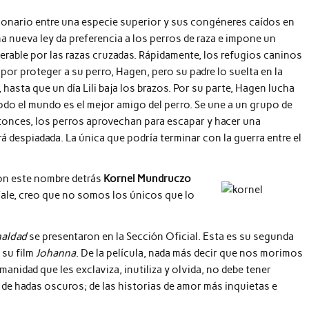
ionario entre una especie superior y sus congéneres caídos en
 nueva ley da preferencia a los perros de raza e impone un
erable por las razas cruzadas. Rápidamente, los refugios caninos
 por proteger a su perro, Hagen, pero su padre lo suelta en la
hasta que un día Lili baja los brazos. Por su parte, Hagen lucha
odo el mundo es el mejor amigo del perro. Se une a un grupo de
Entonces, los perros aprovechan para escapar y hacer una
 despiadada. La única que podría terminar con la guerra entre el
on este nombre detrás
Kornel Mundruczo
Vale, creo que no somos los únicos que lo
maldad
se presentaron en la Sección Oficial. Esta es su segunda
 su film
Johanna
. De la película, nada más decir que nos morimos
nidad que les exclaviza, inutiliza y olvida, no debe tener
 de hadas oscuros; de las historias de amor más inquietas e