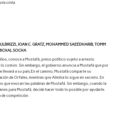
sta cinta.
AULBRIZZI, JOAN C. GRATZ, MOHAMMED SAEEDHARIB, TOMM
 MICHAL SOCHA
8 años, conoce a Mustafá, preso político sujeto a arresto
de lo común. Sin embargo, el gobierno anuncia a Mustafá que por
le llevará a su país.En el camino, Mustafá comparte su
ción de Orfales, mientras que Almitra lo sigue en secreto. En
jes que evocan las palabras de Mustafá. Sin embargo, cuando la
anes para Mustafá, decide hacer todo lo posible por ayudarle.
ra de competición.