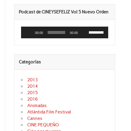
Podcast de CINEYSEFELIZ Vol 5 Nuevo Orden
Reproductor
Utiliza
de
las
00:00
00:00
audio
teclas
de
flecha
arriba/abajo
para
aumentar
Categorías
o
disminuir
el
volumen.
2013
2014
2015
2016
Animadas
Atlántida Film Festival
Cannes
CINE PEQUEÑO