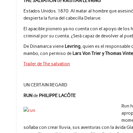
THE SALVATION
de
KRISTIAN LEVRING
Estados Unidos. 1870. Al matar al hombre que asesinó 
despierta la furia del cabecilla Delarue.
El apacible pionero ya no cuenta con el apoyo de los 
criminal por su cuenta. ¿Será capaz de devolver al pue
De Dinamarca viene
Levring
, quien es el responsable 
mambo, con permiso de
Lars Von Trier y Thomas Vint
Trailer de The salvation
UN CERTAIN REGARD
RUN
de
PHILIPPE LACÔTE
Run h
aprop
momen
soñaba con crear lluvia, sus aventuras con la ávida Gl