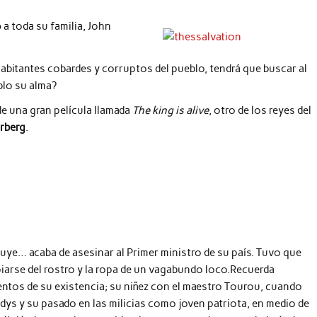
a toda su familia, John
habitantes cobardes y corruptos del pueblo, tendrá que buscar al
blo su alma?
de una gran película llamada
The king is alive
, otro de los reyes del
erberg
.
uye… acaba de asesinar al Primer ministro de su país. Tuvo que
iarse del rostro y la ropa de un vagabundo loco.Recuerda
tos de su existencia; su niñez con el maestro Tourou, cuando
adys y su pasado en las milicias como joven patriota, en medio de