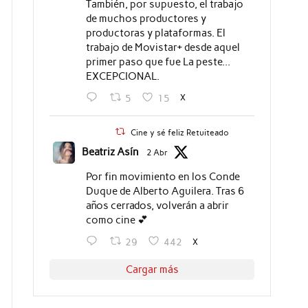
También, por supuesto, el trabajo
de muchos productores y
productoras y plataformas. El
trabajo de Movistar+ desde aquel
primer paso que fue La peste...
EXCEPCIONAL.
X
5
15
Cine y sé feliz Retuiteado
Beatriz Asín
2 Abr
Por fin movimiento en los Conde
Duque de Alberto Aguilera. Tras 6
años cerrados, volverán a abrir
como cine 💕
X
29
442
Cargar más