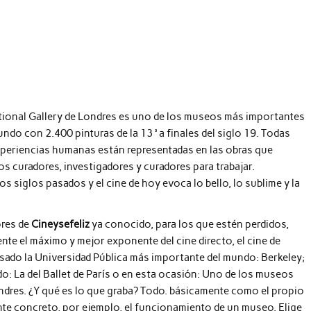
tional Gallery de Londres es uno de los museos más importantes
undo con 2.400 pinturas de la 13 ª a finales del siglo 19. Todas
xperiencias humanas están representadas en las obras que
los curadores, investigadores y curadores para trabajar.
los siglos pasados ​​y el cine de hoy evoca lo bello, lo sublime y la
ores de
Cineysefeliz
ya conocido, para los que estén perdidos,
te el máximo y mejor exponente del cine directo, el cine de
asado la Universidad Pública más importante del mundo: Berkeley;
o: La del Ballet de París o en esta ocasión: Uno de los museos
ndres. ¿Y qué es lo que graba? Todo. básicamente como el propio
ante concreto, por ejemplo, el funcionamiento de un museo. Elige