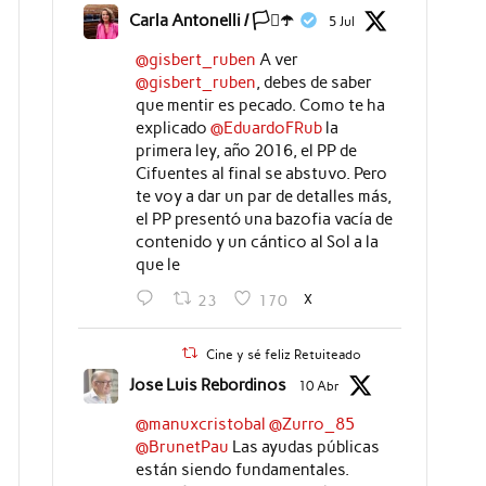
Carla Antonelli / 🏳️‍⚧️☂️
5 Jul
@gisbert_ruben
A ver
@gisbert_ruben
, debes de saber
que mentir es pecado. Como te ha
explicado
@EduardoFRub
la
primera ley, año 2016, el PP de
Cifuentes al final se abstuvo. Pero
te voy a dar un par de detalles más,
el PP presentó una bazofia vacía de
contenido y un cántico al Sol a la
que le
X
23
170
Cine y sé feliz Retuiteado
Jose Luis Rebordinos
10 Abr
@manuxcristobal
@Zurro_85
@BrunetPau
Las ayudas públicas
están siendo fundamentales.