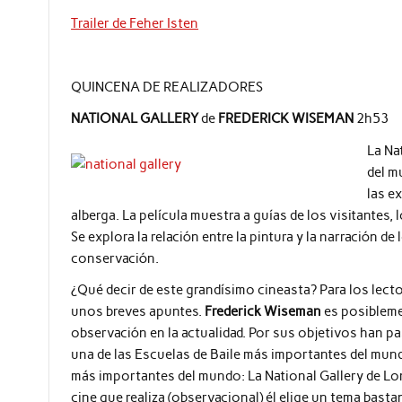
Trailer de Feher Isten
QUINCENA DE REALIZADORES
NATIONAL GALLERY
de
FREDERICK WISEMAN
2h53
La Na
del m
las e
alberga. La película muestra a guías de los visitantes, 
Se explora la relación entre la pintura y la narración de 
conservación.
¿Qué decir de este grandísimo cineasta? Para los lect
unos breves apuntes.
Frederick Wiseman
es posiblemen
observación en la actualidad. Por sus objetivos han p
una de las Escuelas de Baile más importantes del mund
más importantes del mundo: La National Gallery de Lo
cine que realiza (observacional) él elige un tema bast