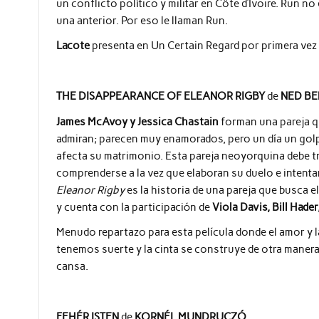
un conflicto político y militar en Côte d’Ivoire. Run n
una anterior. Por eso le llaman Run.
Lacote
presenta en Un Certain Regard por primera vez u
THE DISAPPEARANCE OF ELEANOR RIGBY
de
NED B
James McAvoy y Jessica Chastain
forman una pareja 
admiran; parecen muy enamorados, pero un día un golp
afecta su matrimonio. Esta pareja neoyorquina debe tr
comprenderse a la vez que elaboran su duelo e intenta
Eleanor Rigby
es la historia de una pareja que busca e
y cuenta con la participación de
Viola Davis, Bill Hade
Menudo repartazo para esta película donde el amor y la
tenemos suerte y la cinta se construye de otra maner
cansa.
FEHÉR ISTEN
de
KORNÉL MUNDRUCZÓ