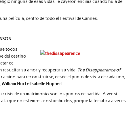
o eligió ninguna de esas vidas, le cayeron encima cuando huía de
na película, dentro de todo el Festival de Cannes.
ENSON
que todos
e del destino
atar de
n resucitar su amor y recuperar su vida.
The Disappearance of
l camino para reconstruirse, desde el punto de vista de cada uno,
r, William Hurt e Isabelle Huppert
.
 crisis de un matrimonio son los puntos de partida. A ver si
a a la que no estemos acostumbrados, porque la temática a veces