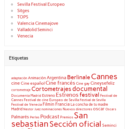
Sevilla Festival Europeo
Sitges
TOPS
Valencia Cinemajove
Valladolid Seminci
Venecia
Etiquetas
Cannes
Berlinale
Argentina
Animación
adaptación
Cine francés
cine
Cineysefeliz
Cine español
Cine gay
documental
Cortometrajes
cortometraje
festival
Estrenos
Estreno
Documenta Madrid
Festival de
Cannes
Festival de cine Europeo de Sevilla
Festival de Sevilla
Filmin
Francia
La concha de tu madre
Festival de Venecia
oscar
Madrid
Nuevos directores
Oscars
Nestor Juez
nominaciones
San
Podcast
Palmarés
Premios
Perlas
sebastian
Sección oficial
Seminci