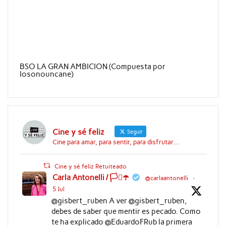
BSO LA GRAN AMBICION (Compuesta por
Iosonouncane)
Cine y sé feliz
Seguir
Cine para amar, para sentir, para disfrutar...
Cine y sé feliz Retuiteado
Carla Antonelli / 🏳️‍⚧️☂️
@carlaantonelli
·
5 Jul
@gisbert_ruben A ver @gisbert_ruben,
debes de saber que mentir es pecado. Como
te ha explicado @EduardoFRub la primera