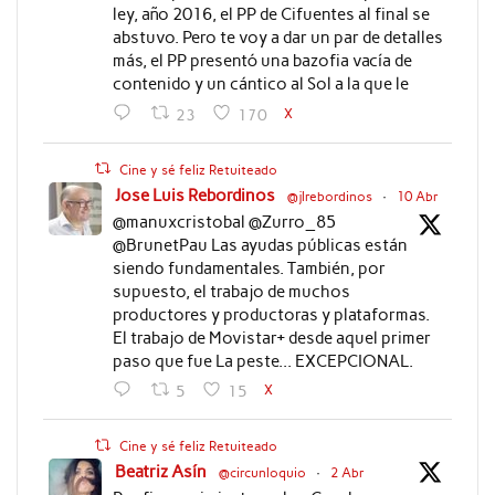
ley, año 2016, el PP de Cifuentes al final se
abstuvo. Pero te voy a dar un par de detalles
más, el PP presentó una bazofia vacía de
contenido y un cántico al Sol a la que le
X
23
170
Cine y sé feliz Retuiteado
Jose Luis Rebordinos
@jlrebordinos
·
10 Abr
@manuxcristobal @Zurro_85
@BrunetPau Las ayudas públicas están
siendo fundamentales. También, por
supuesto, el trabajo de muchos
productores y productoras y plataformas.
El trabajo de Movistar+ desde aquel primer
paso que fue La peste... EXCEPCIONAL.
X
5
15
Cine y sé feliz Retuiteado
Beatriz Asín
@circunloquio
·
2 Abr