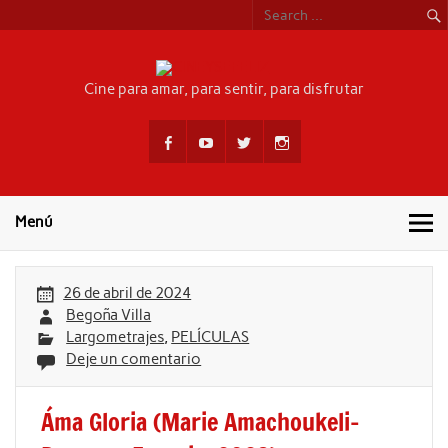
Skip
to
content
CINEYSEFEL
Cine para amar, para sentir, para disfrutar
Menú
26 de abril de 2024
Begoña Villa
Largometrajes
,
PELÍCULAS
Deje un comentario
Áma Gloria (Marie Amachoukeli-