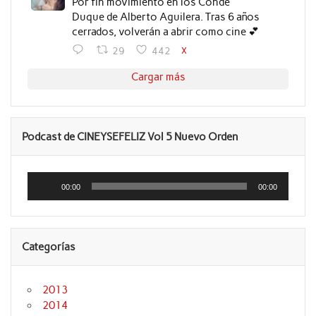
Por fin movimiento en los Conde
Duque de Alberto Aguilera. Tras 6 años
cerrados, volverán a abrir como cine 💕
X
29
442
Cargar más
Podcast de CINEYSEFELIZ Vol 5 Nuevo Orden
Reproductor
de
00:00
00:00
audio
Categorías
2013
2014