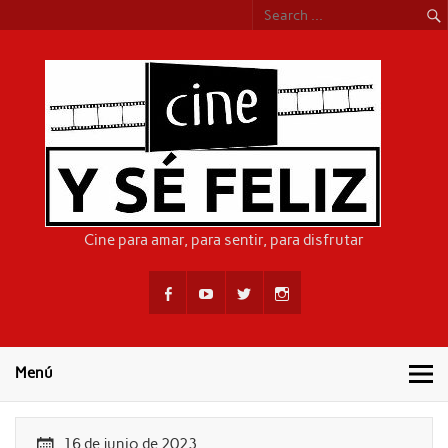
Skip
to
content
CIN
Cine para amar, para sentir, para disfrutar
Menú
16 de junio de 2023