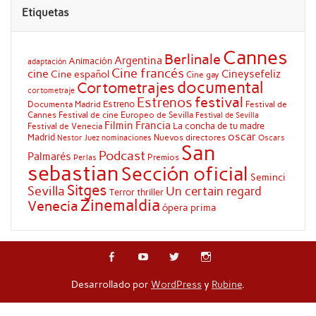
Etiquetas
Cannes
Berlinale
Argentina
Animación
adaptación
Cine francés
cine
Cineysefeliz
Cine español
Cine gay
documental
Cortometrajes
cortometraje
festival
Estrenos
Estreno
Documenta Madrid
Festival de
Cannes
Festival de cine Europeo de Sevilla
Festival de Sevilla
Filmin
Francia
La concha de tu madre
Festival de Venecia
oscar
Madrid
Nuevos directores
Oscars
Nestor Juez
nominaciones
San
Podcast
Palmarés
Premios
Perlas
sebastian
Sección oficial
Seminci
Sitges
Sevilla
Un certain regard
Terror
thriller
Zinemaldia
Venecia
ópera prima
Desarrollado por
WordPress
y
Rubine
.