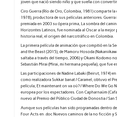
joven que nació siendo niño y que sueña con convertir
Ciro Guerra (Río de Oro, Colombia, 1981) comparte la 
1978), productora de sus películas anteriores. Guerra
premiada en 2003 su ópera prima, La sombra del caminan
Horizontes Latinos, fue nominada al Oscar a la mejor p
historia real, el origen del narcotráfico en Colombia.
La primera película de animación que compitió en la S
and the Beast (2015), de Mamoru Hosoda (Nakaniikawa,
saltaba a través del tiempo, 2006) y Okami Kodomo no
Sebastián Mirai (Mirai, mi hermana pequeña), que fue 
Las participaciones de Nadine Labaki (Beirut, 1974) e
como realizadora Sukkar banat / Caramel, obtuvo el Pr
película, Et maintenant on va où? / Where Do We Go N
europea por los espectadores. Con Capharnaüm (Cafar
nuevo al Premio del Público Ciudad de Donostia / San 
Aunque sus películas han sido programadas dentro de
Four Acts en .doc Nuevos caminos de la no ficción y 