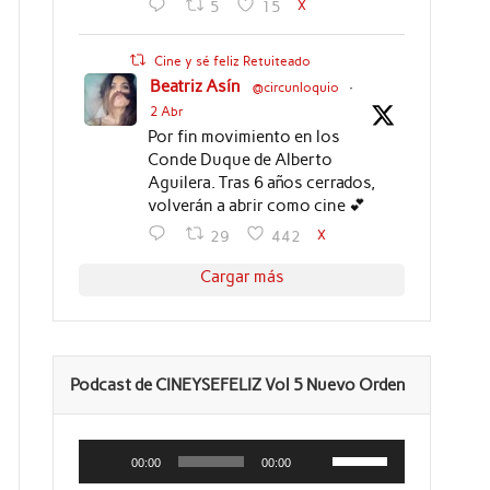
X
5
15
Cine y sé feliz Retuiteado
Beatriz Asín
@circunloquio
·
2 Abr
Por fin movimiento en los
Conde Duque de Alberto
Aguilera. Tras 6 años cerrados,
volverán a abrir como cine 💕
X
29
442
Cargar más
Podcast de CINEYSEFELIZ Vol 5 Nuevo Orden
Reproductor
Utiliza
de
las
00:00
00:00
audio
teclas