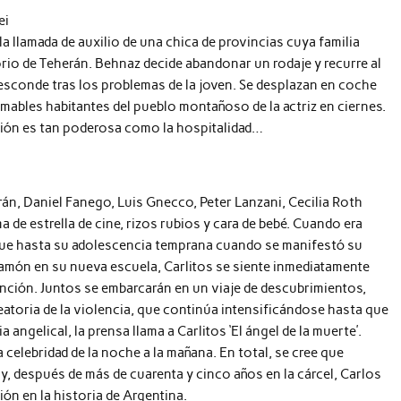
ei
la llamada de auxilio de una chica de provincias cuya familia
rio de Teherán. Behnaz decide abandonar un rodaje y recurre al
 esconde tras los problemas de la joven. Se desplazan en coche
amables habitantes del pueblo montañoso de la actriz en ciernes.
dición es tan poderosa como la hospitalidad…
án, Daniel Fanego, Luis Gnecco, Peter Lanzani, Cecilia Roth
a de estrella de cine, rizos rubios y cara de bebé. Cuando era
 fue hasta su adolescencia temprana cuando se manifestó su
amón en su nueva escuela, Carlitos se siente inmediatamente
ención. Juntos se embarcarán en un viaje de descubrimientos,
eatoria de la violencia, que continúa intensificándose hasta que
 angelical, la prensa llama a Carlitos ‘El ángel de la muerte’.
 celebridad de la noche a la mañana. En total, se cree que
, después de más de cuarenta y cinco años en la cárcel, Carlos
ón en la historia de Argentina.