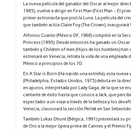
La nueva película del ganador del Oscar al mejor dire
1985), vuelve a dirigir en First Man (First Man – El pr
primer astronauta que pisó la Luna. La película del crea
que también actúa Claire Foy (The Crown), inaugurará 
Alfonso Cuarón (México DF, 1968) compitió en la Secci
Princess (1995). Desde entonces ha ganado un Oscar a 
también y Children of men (Hijos de los hombres) han
estrenará en Venecia, retrata la vida de una empleada 
México a principios de los 70.
En A Star is Born (Ha nacido una estrella), esta nueva 
(Philadelphia, Estados Unidos, 1975) debuta en la dir
en apuros, interpretada por Lady Gaga, de la que se e
cantante de éxito hasta que conoce a Jack, que percibe
espectador a un viaje a través de la belleza y los desa
Venecia, clausurará la sección Perlak en San Sebastián
También Lukas Dhont (Bélgica, 1991) presentará su pri
de Oro a la mejor ópera prima de Cannes y el Premio Fi