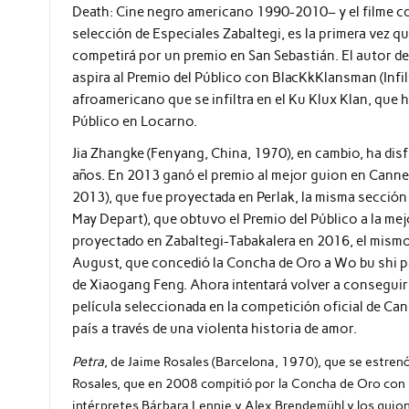
Death: Cine negro americano 1990-2010– y el filme co
selección de Especiales Zabaltegi, es la primera vez q
competirá por un premio en San Sebastián. El autor de
aspira al Premio del Público con BlacKkKlansman (Infi
afroamericano que se infiltra en el Ku Klux Klan, que 
Público en Locarno.
Jia Zhangke (Fenyang, China, 1970), en cambio, ha disf
años. En 2013 ganó el premio al mejor guion en Cannes
2013), que fue proyectada en Perlak, la misma sección
May Depart), que obtuvo el Premio del Público a la m
proyectado en Zabaltegi-Tabakalera en 2016, el mismo a
August, que concedió la Concha de Oro a Wo bu shi p
de Xiaogang Feng. Ahora intentará volver a conseguir 
película seleccionada en la competición oficial de Ca
país a través de una violenta historia de amor.
Petra
, de Jaime Rosales (Barcelona, 1970), que se estren
Rosales, que en 2008 compitió por la Concha de Oro con
intérpretes Bárbara Lennie y Alex Brendemühl y los guio