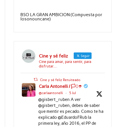
BSO LA GRAN AMBICION (Compuesta por
Iosonouncane)
Cine y sé feliz
Seguir
Cine para amar, para sentir, para
disfrutar...
Cine y sé feliz Retuiteado
Carla Antonelli / 🏳️‍⚧️☂️
@carlaantonelli
·
5 Jul
@gisbert_ruben A ver
@gisbert_ruben, debes de saber
que mentir es pecado. Como te ha
explicado @EduardoFRub la
primera ley, año 2016, el PP de