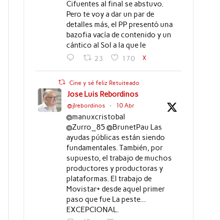
Cifuentes al final se abstuvo.
Pero te voy a dar un par de
detalles más, el PP presentó una
bazofia vacía de contenido y un
cántico al Sol a la que le
X
23
170
Cine y sé feliz Retuiteado
Jose Luis Rebordinos
@jlrebordinos
·
10 Abr
@manuxcristobal
@Zurro_85 @BrunetPau Las
ayudas públicas están siendo
fundamentales. También, por
supuesto, el trabajo de muchos
productores y productoras y
plataformas. El trabajo de
Movistar+ desde aquel primer
paso que fue La peste...
EXCEPCIONAL.