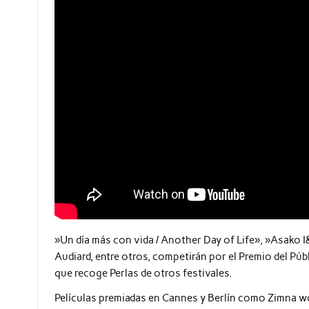
»Un día más con vida / Another Day of Life», »Asako I&
Audiard, entre otros, competirán por el Premio del Pú
que recoge Perlas de otros festivales.
Películas premiadas en Cannes y Berlín como Zimna wo