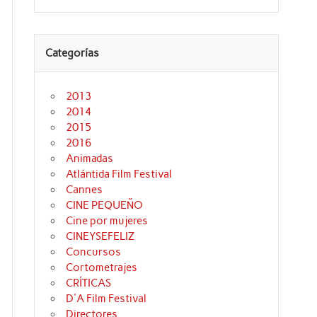
de
flecha
arriba/abajo
para
aumentar
Categorías
o
disminuir
el
volumen.
2013
2014
2015
2016
Animadas
Atlántida Film Festival
Cannes
CINE PEQUEÑO
Cine por mujeres
CINEYSEFELIZ
Concursos
Cortometrajes
CRÍTICAS
D'A Film Festival
Directores