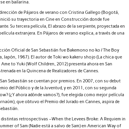
se en bailarina.
dirección de Pájaros de verano con Cristina Gallego (Bogotá,
 inició su trayectoria en Cine en Construcción donde fue
te. Su tercera película, El abrazo de la serpiente, proyectada en
elícula extranjera. En Pájaros de verano explica, a través de una
ección Oficial de San Sebastián fue Bakemono no ko / The Boy
 Japón, 1967). El autor de Toki wo kakeru shojo (La chica que
 Ame to Yuki (Wolf Children, 2012) presenta ahora en San
estrenada en la Quincena de Realizadores de Cannes.
n San Sebastián se cuentan por premios. En 2007, con su debut
emio del Público y de la Juventud, y en 2011, con su segunda
ow? (¿Y ahora adónde vamos?), fue elegida como mejor película
naúm), que obtuvo el Premio del Jurado en Cannes, aspira de
Sebastián.
 distintas retrospectivas –When the Levees Broke: A Requiem in
Summer of Sam (Nadie está a salvo de Sam) en American Way of