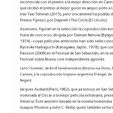
reconocida con el premio a la mejor dirección en Cannes
que recibió el premio al mejor guion ex aequo junto a 
tras Taxi Teheran (2015), pero únicamente ha podido d
Premio Fipresci por Dayereh / The Circle (El círculo).
Asimismo, figuran en la selección la coproducción eur
fuera de concurso, dirigida por Damian Nenow (Bydgos
1974) –cuyas películas anteriores han sido selecciona
Ryüsuke Hamaguchi (Kanagawa, Japón, 1978), que com
Passion (2008) en el Festival de San Sebastián, en la s
Festival sobre Nuevo cine independiente japonés.
Leto / Summer, de Kirill Serebrennikov (Rostov-na-Donu, 
Cannes, y la coproducción hispano-argentina El ángel, de
Regard.
Jacques Audiard (París,1962), que ya estuvo en San Se
nominada al Oscar a la mejor película extranjera, prese
Venecia. Este western basado en la novela homónima d
Joaquin Phoenix y John C. Reilly, quien también se ha 