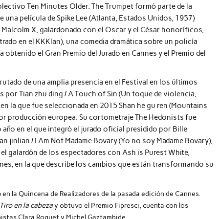
lectivo Ten Minutes Older. The Trumpet formó parte de la
ue una película de Spike Lee (Atlanta, Estados Unidos, 1957)
 Malcolm X, galardonado con el Oscar y el César honoríficos,
ltrado en el KKKlan), una comedia dramática sobre un policía
ha obtenido el Gran Premio del Jurado en Cannes y el Premio del
rutado de una amplia presencia en el Festival en los últimos
 por Tian zhu ding / A Touch of Sin (Un toque de violencia,
 en la que fue seleccionada en 2015 Shan he gu ren (Mountains
ejor producción europea. Su cortometraje The Hedonists fue
ño en el que integró el jurado oficial presidido por Bille
an jinlian / I Am Not Madame Bovary (Yo no soy Madame Bovary),
el galardón de los espectadores con Ash is Purest White,
nnes, en la que describe los cambios que están transformando su
ó en la Quincena de Realizadores de la pasada edición de Cannes.
Tiro en la cabeza
y obtuvo el Premio Fipresci, cuenta con los
nistas Clara Roquet y Michel Gaztambide.