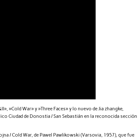
II», »Cold War» y »Three Faces» y lo nuevo de Jia zhangke,
blico Ciudad de Donostia / San Sebastián en la reconocida sección
jna / Cold War, de Pawel Pawlikowski (Varsovia, 1957), que fue