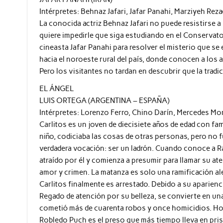
Intérpretes: Behnaz Jafari, Jafar Panahi, Marziyeh Reza
La conocida actriz Behnaz Jafari no puede resistirse a 
quiere impedirle que siga estudiando en el Conservato
cineasta Jafar Panahi para resolver el misterio que se
hacia el noroeste rural del país, donde conocen a los 
Pero los visitantes no tardan en descubrir que la tra
EL ÁNGEL
LUIS ORTEGA (ARGENTINA – ESPAÑA)
Intérpretes: Lorenzo Ferro, Chino Darín, Mercedes Mor
Carlitos es un joven de diecisiete años de edad con fam
niño, codiciaba las cosas de otras personas, pero no
verdadera vocación: ser un ladrón. Cuando conoce a R
atraído por él y comienza a presumir para llamar su at
amor y crimen. La matanza es solo una ramificación al
Carlitos finalmente es arrestado. Debido a su apariencia
Regado de atención por su belleza, se convierte en una
cometió más de cuarenta robos y once homicidios. Hoy
Robledo Puch es el preso que más tiempo lleva en prisi