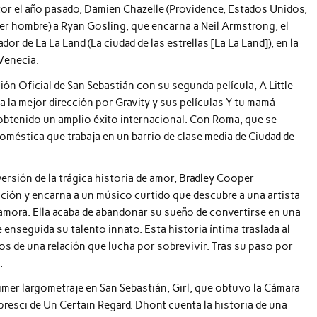
ctor el año pasado, Damien Chazelle (Providence, Estados Unidos,
imer hombre) a Ryan Gosling, que encarna a Neil Armstrong, el
dor de La La Land (La ciudad de las estrellas [La La Land]), en la
Venecia.
ón Oficial de San Sebastián con su segunda película, A Little
la mejor dirección por Gravity y sus películas Y tu mamá
 obtenido un amplio éxito internacional. Con Roma, que se
doméstica que trabaja en un barrio de clase media de Ciudad de
versión de la trágica historia de amor, Bradley Cooper
ección y encarna a un músico curtido que descubre a una artista
namora. Ella acaba de abandonar su sueño de convertirse en una
 enseguida su talento innato. Esta historia íntima traslada al
fíos de una relación que lucha por sobrevivir. Tras su paso por
.
mer largometraje en San Sebastián, Girl, que obtuvo la Cámara
presci de Un Certain Regard. Dhont cuenta la historia de una