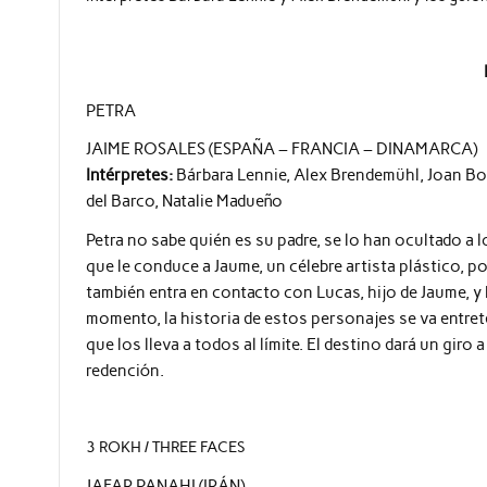
PETRA
JAIME ROSALES (ESPAÑA – FRANCIA – DINAMARCA)
Intérpretes:
Bárbara Lennie, Alex Brendemühl, Joan Bot
del Barco, Natalie Madueño
Petra no sabe quién es su padre, se lo han ocultado a l
que le conduce a Jaume, un célebre artista plástico, 
también entra en contacto con Lucas, hijo de Jaume, y 
momento, la historia de estos personajes se va entrete
que los lleva a todos al límite. El destino dará un giro
redención.
3 ROKH / THREE FACES
JAFAR PANAHI (IRÁN)