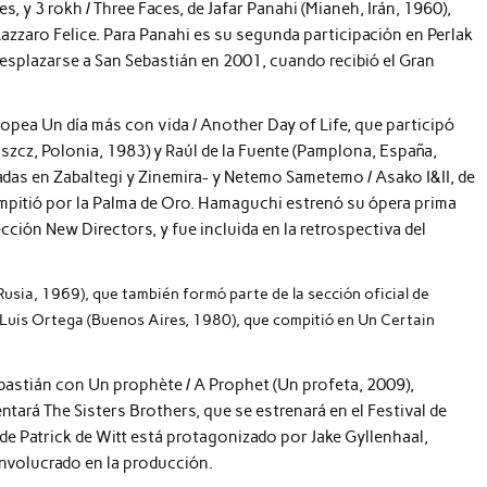
, y 3 rokh / Three Faces, de Jafar Panahi (Mianeh, Irán, 1960),
Lazzaro Felice. Para Panahi es su segunda participación en Perlak
esplazarse a San Sebastián en 2001, cuando recibió el Gran
opea Un día más con vida / Another Day of Life, que participó
zcz, Polonia, 1983) y Raúl de la Fuente (Pamplona, España,
das en Zabaltegi y Zinemira- y Netemo Sametemo / Asako I&II, de
pitió por la Palma de Oro. Hamaguchi estrenó su ópera prima
ección New Directors, y fue incluida en la retrospectiva del
Rusia, 1969), que también formó parte de la sección oficial de
 Luis Ortega (Buenos Aires, 1980), que compitió en Un Certain
bastián con Un prophète / A Prophet (Un profeta, 2009),
ntará The Sisters Brothers, que se estrenará en el Festival de
e Patrick de Witt está protagonizado por Jake Gyllenhaal,
involucrado en la producción.