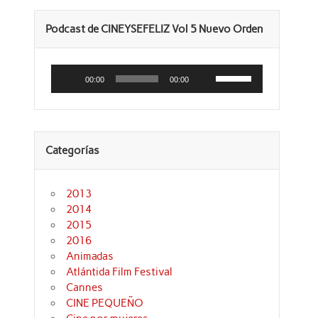
Podcast de CINEYSEFELIZ Vol 5 Nuevo Orden
Reproductor
Utiliza
de
las
00:00
00:00
audio
teclas
de
flecha
arriba/abajo
para
aumentar
Categorías
o
disminuir
el
volumen.
2013
2014
2015
2016
Animadas
Atlántida Film Festival
Cannes
CINE PEQUEÑO