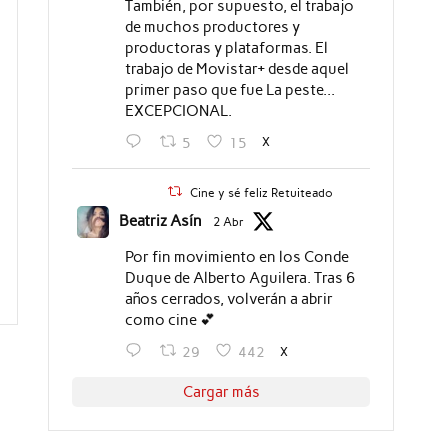
También, por supuesto, el trabajo
de muchos productores y
productoras y plataformas. El
trabajo de Movistar+ desde aquel
primer paso que fue La peste...
EXCEPCIONAL.
X
5
15
Cine y sé feliz Retuiteado
Beatriz Asín
2 Abr
Por fin movimiento en los Conde
Duque de Alberto Aguilera. Tras 6
años cerrados, volverán a abrir
como cine 💕
X
29
442
Cargar más