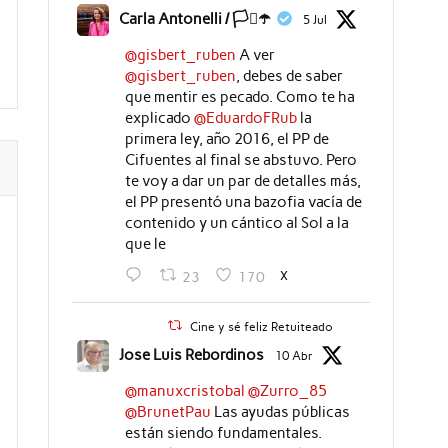
Carla Antonelli / 🏳️‍⚧️☂️
5 Jul
@gisbert_ruben
A ver
@gisbert_ruben
, debes de saber
que mentir es pecado. Como te ha
explicado
@EduardoFRub
la
primera ley, año 2016, el PP de
Cifuentes al final se abstuvo. Pero
te voy a dar un par de detalles más,
el PP presentó una bazofia vacía de
contenido y un cántico al Sol a la
que le
X
23
170
Cine y sé feliz Retuiteado
Jose Luis Rebordinos
10 Abr
@manuxcristobal
@Zurro_85
@BrunetPau
Las ayudas públicas
están siendo fundamentales.