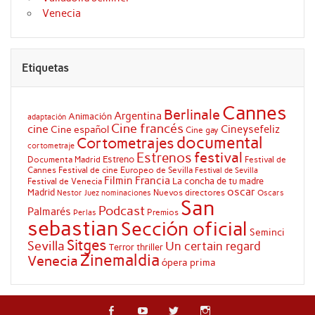
Venecia
Etiquetas
Cannes
Berlinale
Argentina
Animación
adaptación
Cine francés
cine
Cineysefeliz
Cine español
Cine gay
documental
Cortometrajes
cortometraje
festival
Estrenos
Estreno
Documenta Madrid
Festival de
Cannes
Festival de cine Europeo de Sevilla
Festival de Sevilla
Filmin
Francia
La concha de tu madre
Festival de Venecia
oscar
Madrid
Nuevos directores
Oscars
Nestor Juez
nominaciones
San
Podcast
Palmarés
Premios
Perlas
sebastian
Sección oficial
Seminci
Sitges
Sevilla
Un certain regard
Terror
thriller
Zinemaldia
Venecia
ópera prima