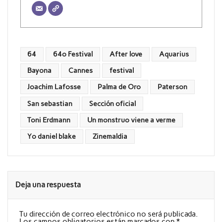
64
64º Festival
After love
Aquarius
Bayona
Cannes
festival
Joachim Lafosse
Palma de Oro
Paterson
San sebastian
Sección oficial
Toni Erdmann
Un monstruo viene a verme
Yo daniel blake
Zinemaldia
Deja una respuesta
Tu dirección de correo electrónico no será publicada.
Los campos obligatorios están marcados con
*