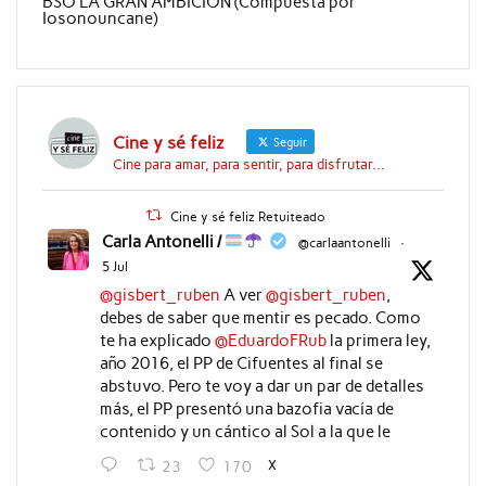
BSO LA GRAN AMBICION (Compuesta por
Iosonouncane)
Cine y sé feliz
Seguir
Cine para amar, para sentir, para disfrutar...
Cine y sé feliz Retuiteado
Carla Antonelli /
@carlaantonelli
·
5 Jul
@gisbert_ruben
A ver
@gisbert_ruben
,
debes de saber que mentir es pecado. Como
te ha explicado
@EduardoFRub
la primera ley,
año 2016, el PP de Cifuentes al final se
abstuvo. Pero te voy a dar un par de detalles
más, el PP presentó una bazofia vacía de
contenido y un cántico al Sol a la que le
X
23
170