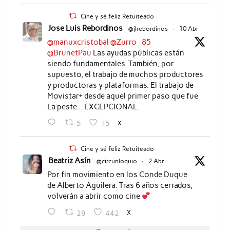
Cine y sé feliz Retuiteado
Jose Luis Rebordinos
@jlrebordinos
·
10 Abr
@manuxcristobal
@Zurro_85
@BrunetPau
Las ayudas públicas están
siendo fundamentales. También, por
supuesto, el trabajo de muchos productores
y productoras y plataformas. El trabajo de
Movistar+ desde aquel primer paso que fue
La peste... EXCEPCIONAL.
X
5
15
Cine y sé feliz Retuiteado
Beatriz Asín
@circunloquio
·
2 Abr
Por fin movimiento en los Conde Duque
de Alberto Aguilera. Tras 6 años cerrados,
volverán a abrir como cine
X
29
442