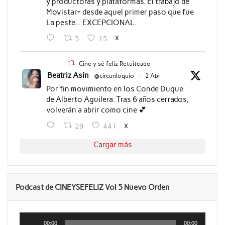
y productoras y plataformas. El trabajo de
Movistar+ desde aquel primer paso que fue
La peste... EXCEPCIONAL.
X
5
15
Cine y sé feliz Retuiteado
Beatriz Asín
@circunloquio
·
2 Abr
Por fin movimiento en los Conde Duque
de Alberto Aguilera. Tras 6 años cerrados,
volverán a abrir como cine 💕
X
29
441
Cargar más
Podcast de CINEYSEFELIZ Vol 5 Nuevo Orden
Reproductor
de
00:00
00:00