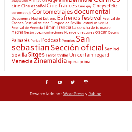
Argentina
Animación
adaptación
Cine francés
cine
Cineysefeliz
Cine español
Cine gay
documental
Cortometrajes
cortometraje
festival
Estrenos
Estreno
Documenta Madrid
Festival de
Cannes
Festival de cine Europeo de Sevilla
Festival de Sevilla
Filmin
Francia
La concha de tu madre
Festival de Venecia
oscar
Madrid
Nuevos directores
Oscars
Nestor Juez
nominaciones
San
Podcast
Palmarés
Premios
Perlas
sebastian
Sección oficial
Seminci
Sitges
Sevilla
Un certain regard
Terror
thriller
Zinemaldia
Venecia
ópera prima
Desarrollado por
WordPress
y
Rubine
.