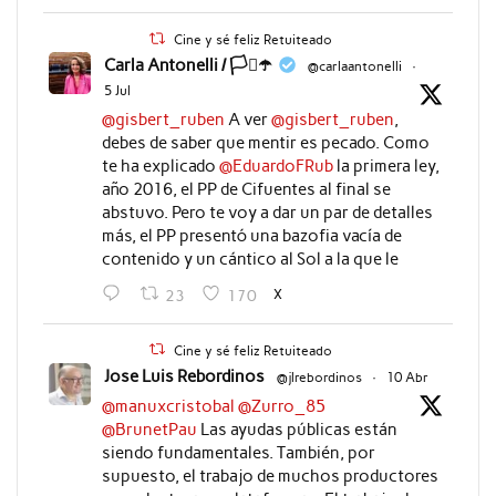
Cine y sé feliz Retuiteado
Carla Antonelli / 🏳️‍⚧️☂️
@carlaantonelli
·
5 Jul
@gisbert_ruben
A ver
@gisbert_ruben
,
debes de saber que mentir es pecado. Como
te ha explicado
@EduardoFRub
la primera ley,
año 2016, el PP de Cifuentes al final se
abstuvo. Pero te voy a dar un par de detalles
más, el PP presentó una bazofia vacía de
contenido y un cántico al Sol a la que le
X
23
170
Cine y sé feliz Retuiteado
Jose Luis Rebordinos
@jlrebordinos
·
10 Abr
@manuxcristobal
@Zurro_85
@BrunetPau
Las ayudas públicas están
siendo fundamentales. También, por
supuesto, el trabajo de muchos productores