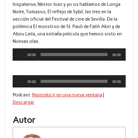
hispalense, Néstor Juez y yo os hablamos de Longa
Noite, Tomasso, El reflejo de Sybil, las tres en la
sección oficial del Festival de cine de Sevilla. De la
polémica El monstruo de St. Pauli de Fatih Akin y de
Abou Leila, una extraña pelicula que hemos visto en
Nuevas olas.
Reproductor
00:00
00:00
de
audio
Reproductor
00:00
00:00
de
audio
Podcast:
Reproducir en una nueva ventana
|
Descargar
Autor