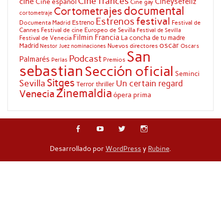
Cine francés
cine
Cineysefeliz
Cine español
Cine gay
documental
Cortometrajes
cortometraje
festival
Estrenos
Estreno
Documenta Madrid
Festival de
Cannes
Festival de cine Europeo de Sevilla
Festival de Sevilla
Filmin
Francia
La concha de tu madre
Festival de Venecia
oscar
Madrid
Nuevos directores
Oscars
Nestor Juez
nominaciones
San
Podcast
Palmarés
Premios
Perlas
sebastian
Sección oficial
Seminci
Sitges
Sevilla
Un certain regard
Terror
thriller
Zinemaldia
Venecia
ópera prima
Desarrollado por
WordPress
y
Rubine
.