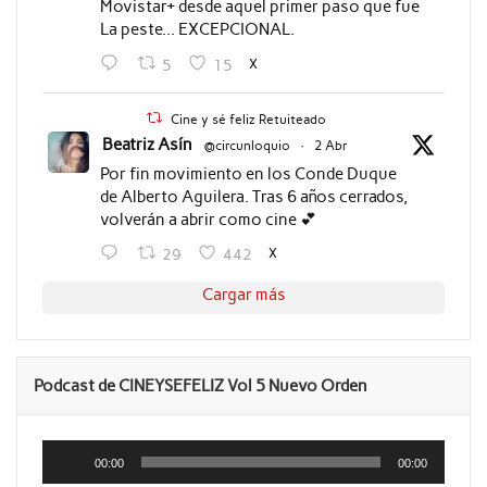
Movistar+ desde aquel primer paso que fue
La peste... EXCEPCIONAL.
X
5
15
Cine y sé feliz Retuiteado
Beatriz Asín
@circunloquio
·
2 Abr
Por fin movimiento en los Conde Duque
de Alberto Aguilera. Tras 6 años cerrados,
volverán a abrir como cine 💕
X
29
442
Cargar más
Podcast de CINEYSEFELIZ Vol 5 Nuevo Orden
Reproductor
de
00:00
00:00
audio