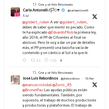
Cine y sé feliz Retuiteado
Carla Antonelli / 🏳️‍⚧️☂️
@carlaantonelli
·
5 Jul
@gisbert_ruben
A ver
@gisbert_ruben
,
debes de saber que mentir es pecado. Como
te ha explicado
@EduardoFRub
la primera ley,
año 2016, el PP de Cifuentes al final se
abstuvo. Pero te voy a dar un par de detalles
más, el PP presentó una bazofia vacía de
contenido y un cántico al Sol a la que le
X
23
170
Cine y sé feliz Retuiteado
Jose Luis Rebordinos
@jlrebordinos
·
10 Abr
@manuxcristobal
@Zurro_85
@BrunetPau
Las ayudas públicas están
siendo fundamentales. También, por
supuesto, el trabajo de muchos productores
y productoras y plataformas. El trabajo de