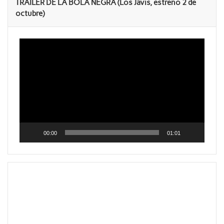
TRAILER DE LA BOLA NEGRA (Los Javis, estreno 2 de
octubre)
Reproductor
de
vídeo
00:00
01:01