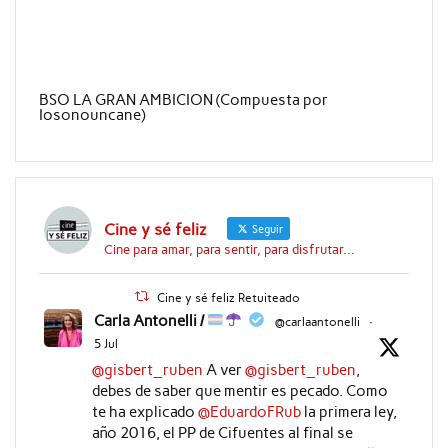
BSO LA GRAN AMBICION (Compuesta por
Iosonouncane)
Cine y sé feliz
Seguir
Cine para amar, para sentir, para disfrutar...
Cine y sé feliz Retuiteado
Carla Antonelli /
@carlaantonelli
·
5 Jul
@gisbert_ruben
A ver
@gisbert_ruben
,
debes de saber que mentir es pecado. Como
te ha explicado
@EduardoFRub
la primera ley,
año 2016, el PP de Cifuentes al final se