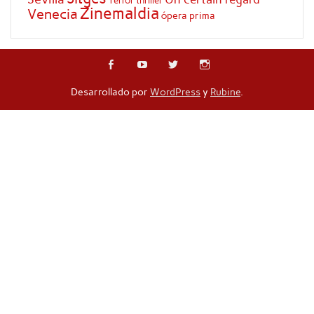
Terror
thriller
Zinemaldia
Venecia
ópera prima
Desarrollado por
WordPress
y
Rubine
.