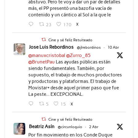
abstuvo. Pero te voy a dar un par de detalles
más, el PP presentó una bazofia vacía de
contenido y un cántico al Sol a la que le
X
23
170
Cine y sé feliz Retuiteado
Jose Luis Rebordinos
@jlrebordinos
·
10 Abr
@manuxcristobal
@Zurro_85
@BrunetPau
Las ayudas públicas están
siendo fundamentales. También, por
supuesto, el trabajo de muchos productores
y productoras y plataformas. El trabajo de
Movistar+ desde aquel primer paso que fue
La peste... EXCEPCIONAL.
X
5
15
Cine y sé feliz Retuiteado
Beatriz Asín
@circunloquio
·
2 Abr
Por fin movimiento en los Conde Duque