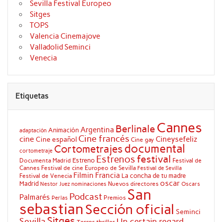
Sevilla Festival Europeo
Sitges
TOPS
Valencia Cinemajove
Valladolid Seminci
Venecia
Etiquetas
Cannes
Berlinale
Argentina
Animación
adaptación
Cine francés
cine
Cineysefeliz
Cine español
Cine gay
documental
Cortometrajes
cortometraje
festival
Estrenos
Estreno
Documenta Madrid
Festival de
Cannes
Festival de cine Europeo de Sevilla
Festival de Sevilla
Filmin
Francia
La concha de tu madre
Festival de Venecia
oscar
Madrid
Nuevos directores
Oscars
Nestor Juez
nominaciones
San
Podcast
Palmarés
Premios
Perlas
sebastian
Sección oficial
Seminci
Sitges
Sevilla
Un certain regard