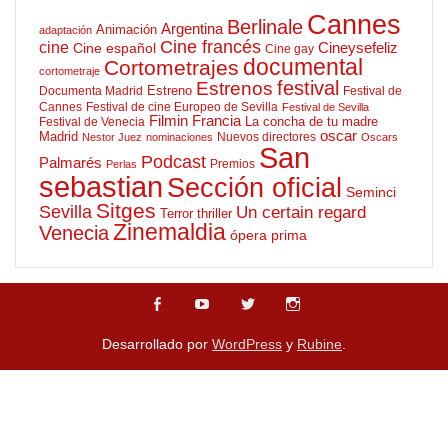
Cannes
Berlinale
Argentina
Animación
adaptación
Cine francés
cine
Cineysefeliz
Cine español
Cine gay
documental
Cortometrajes
cortometraje
Estrenos
festival
Estreno
Documenta Madrid
Festival de
Cannes
Festival de cine Europeo de Sevilla
Festival de Sevilla
Filmin
Francia
La concha de tu madre
Festival de Venecia
oscar
Madrid
Nuevos directores
Nestor Juez
nominaciones
Oscars
San
Podcast
Palmarés
Premios
Perlas
sebastian
Sección oficial
Seminci
Sitges
Sevilla
Un certain regard
Terror
thriller
Zinemaldia
Venecia
ópera prima
Desarrollado por
WordPress
y
Rubine
.