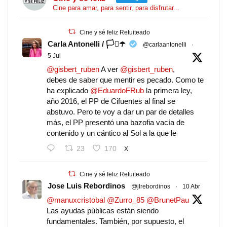
Cine para amar, para sentir, para disfrutar...
Cine y sé feliz Retuiteado
Carla Antonelli / 🏳️‍⚧️☂️
@carlaantonelli
·
5 Jul
@gisbert_ruben
A ver
@gisbert_ruben
,
debes de saber que mentir es pecado. Como te
ha explicado
@EduardoFRub
la primera ley,
año 2016, el PP de Cifuentes al final se
abstuvo. Pero te voy a dar un par de detalles
más, el PP presentó una bazofia vacía de
contenido y un cántico al Sol a la que le
23
170
X
Cine y sé feliz Retuiteado
Jose Luis Rebordinos
@jlrebordinos
·
10 Abr
@manuxcristobal
@Zurro_85
@BrunetPau
Las ayudas públicas están siendo
fundamentales. También, por supuesto, el