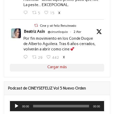
La peste... EXCEPCIONAL.
X
5
15
Cine y sé feliz Retuiteado
Beatriz Asín
@circunloquio
·
2 Abr
Por fin movimiento en los Conde Duque
de Alberto Aguilera. Tras 6 años cerrados,
volverán a abrir como cine
X
29
442
Cargar más
Podcast de CINEYSEFELIZ Vol 5 Nuevo Orden
Reproductor
de
00:00
00:00
audio