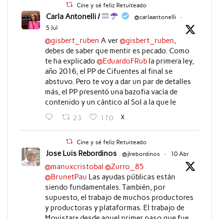
Cine y sé feliz Retuiteado
Carla Antonelli /
@carlaantonelli
·
5 Jul
@gisbert_ruben
A ver
@gisbert_ruben
,
debes de saber que mentir es pecado. Como
te ha explicado
@EduardoFRub
la primera ley,
año 2016, el PP de Cifuentes al final se
abstuvo. Pero te voy a dar un par de detalles
más, el PP presentó una bazofia vacía de
contenido y un cántico al Sol a la que le
X
23
170
Cine y sé feliz Retuiteado
Jose Luis Rebordinos
@jlrebordinos
·
10 Abr
@manuxcristobal
@Zurro_85
@BrunetPau
Las ayudas públicas están
siendo fundamentales. También, por
supuesto, el trabajo de muchos productores
y productoras y plataformas. El trabajo de
Movistar+ desde aquel primer paso que fue