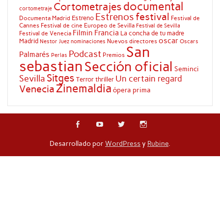
documental
Cortometrajes
cortometraje
festival
Estrenos
Estreno
Documenta Madrid
Festival de
Cannes
Festival de cine Europeo de Sevilla
Festival de Sevilla
Filmin
Francia
La concha de tu madre
Festival de Venecia
oscar
Madrid
Nuevos directores
Oscars
Nestor Juez
nominaciones
San
Podcast
Palmarés
Premios
Perlas
sebastian
Sección oficial
Seminci
Sitges
Sevilla
Un certain regard
Terror
thriller
Zinemaldia
Venecia
ópera prima
Desarrollado por
WordPress
y
Rubine
.