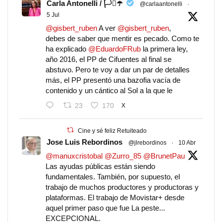
Carla Antonelli / 🏳️‍⚧️☂️
@carlaantonelli
·
5 Jul
@gisbert_ruben
A ver
@gisbert_ruben
,
debes de saber que mentir es pecado. Como te
ha explicado
@EduardoFRub
la primera ley,
año 2016, el PP de Cifuentes al final se
abstuvo. Pero te voy a dar un par de detalles
más, el PP presentó una bazofia vacía de
contenido y un cántico al Sol a la que le
23
170
X
Cine y sé feliz Retuiteado
Jose Luis Rebordinos
@jlrebordinos
·
10 Abr
@manuxcristobal
@Zurro_85
@BrunetPau
Las ayudas públicas están siendo
fundamentales. También, por supuesto, el
trabajo de muchos productores y productoras y
plataformas. El trabajo de Movistar+ desde
aquel primer paso que fue La peste...
EXCEPCIONAL.