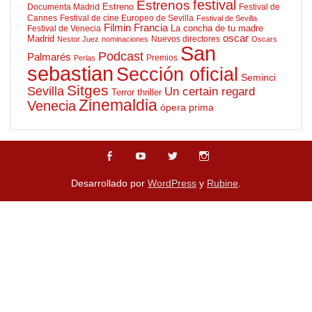
Estrenos
festival
Estreno
Documenta Madrid
Festival de
Cannes
Festival de cine Europeo de Sevilla
Festival de Sevilla
Filmin
Francia
La concha de tu madre
Festival de Venecia
oscar
Madrid
Nuevos directores
Nestor Juez
nominaciones
Oscars
San
Podcast
Palmarés
Premios
Perlas
sebastian
Sección oficial
Seminci
Sitges
Sevilla
Un certain regard
Terror
thriller
Zinemaldia
Venecia
ópera prima
Desarrollado por
WordPress
y
Rubine
.