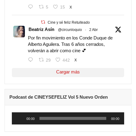
5
15
X
Cine y sé feliz Retuiteado
Beatriz Asín
@circunloquio
·
2 Abr
Por fin movimiento en los Conde Duque de
Alberto Aguilera. Tras 6 años cerrados,
volverán a abrir como cine 💕
29
442
X
Cargar más
Podcast de CINEYSEFELIZ Vol 5 Nuevo Orden
Reproductor
de
00:00
00:00
audio