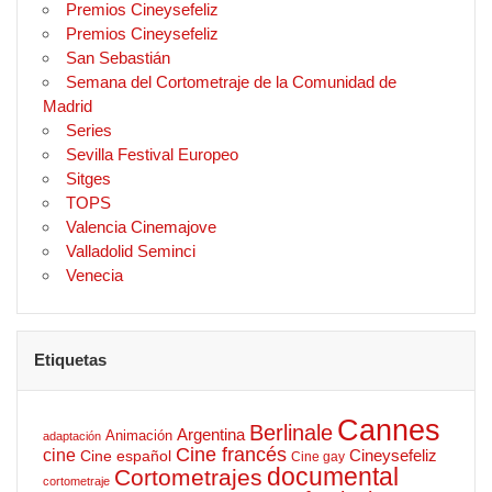
Premios Cineysefeliz
Premios Cineysefeliz
San Sebastián
Semana del Cortometraje de la Comunidad de
Madrid
Series
Sevilla Festival Europeo
Sitges
TOPS
Valencia Cinemajove
Valladolid Seminci
Venecia
Etiquetas
Cannes
Berlinale
Argentina
Animación
adaptación
Cine francés
cine
Cineysefeliz
Cine español
Cine gay
documental
Cortometrajes
cortometraje