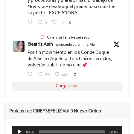
y productoras y plataformas. El trabajo de
Movistar+ desde aquel primer paso que fue
La peste... EXCEPCIONAL.
X
5
15
Cine y sé feliz Retuiteado
Beatriz Asín
@circunloquio
·
2 Abr
Por fin movimiento en los Conde Duque
de Alberto Aguilera. Tras 6 años cerrados,
volverán a abrir como cine
X
29
441
Cargar más
Podcast de CINEYSEFELIZ Vol 5 Nuevo Orden
Reproductor
de
00:00
00:00