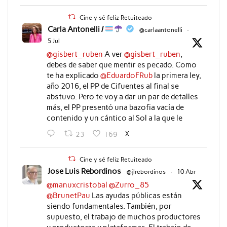
Cine y sé feliz Retuiteado
Carla Antonelli /
@carlaantonelli
·
5 Jul
@gisbert_ruben
A ver
@gisbert_ruben
,
debes de saber que mentir es pecado. Como
te ha explicado
@EduardoFRub
la primera ley,
año 2016, el PP de Cifuentes al final se
abstuvo. Pero te voy a dar un par de detalles
más, el PP presentó una bazofia vacía de
contenido y un cántico al Sol a la que le
X
23
169
Cine y sé feliz Retuiteado
Jose Luis Rebordinos
@jlrebordinos
·
10 Abr
@manuxcristobal
@Zurro_85
@BrunetPau
Las ayudas públicas están
siendo fundamentales. También, por
supuesto, el trabajo de muchos productores