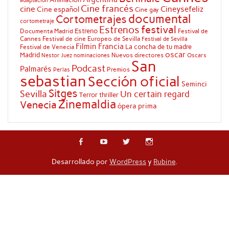
adaptación
Cine francés
cine
Cineysefeliz
Cine español
Cine gay
documental
Cortometrajes
cortometraje
festival
Estrenos
Estreno
Documenta Madrid
Festival de
Cannes
Festival de cine Europeo de Sevilla
Festival de Sevilla
Filmin
Francia
La concha de tu madre
Festival de Venecia
oscar
Madrid
Nuevos directores
Oscars
Nestor Juez
nominaciones
San
Podcast
Palmarés
Premios
Perlas
sebastian
Sección oficial
Seminci
Sitges
Sevilla
Un certain regard
Terror
thriller
Zinemaldia
Venecia
ópera prima
Desarrollado por
WordPress
y
Rubine
.