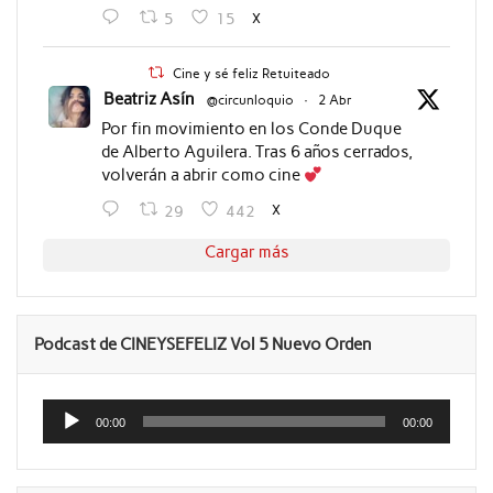
X
5
15
Cine y sé feliz Retuiteado
Beatriz Asín
@circunloquio
·
2 Abr
Por fin movimiento en los Conde Duque
de Alberto Aguilera. Tras 6 años cerrados,
volverán a abrir como cine
X
29
442
Cargar más
Podcast de CINEYSEFELIZ Vol 5 Nuevo Orden
Reproductor
de
00:00
00:00
audio