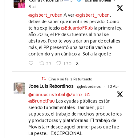
@carlaantonelli
·
5 Jul
@gisbert_ruben
A ver
@gisbert_ruben
,
debes de saber que mentir es pecado. Como
te ha explicado
@EduardoFRub
la primera ley,
año 2016, el PP de Cifuentes al final se
abstuvo. Pero te voy a dar un par de detalles
más, el PP presentó una bazofia vacía de
contenido y un cántico al Sol a la que le
X
23
170
Cine y sé feliz Retuiteado
Jose Luis Rebordinos
@jlrebordinos
·
10 Abr
@manuxcristobal
@Zurro_85
@BrunetPau
Las ayudas públicas están
siendo fundamentales. También, por
supuesto, el trabajo de muchos productores
y productoras y plataformas. El trabajo de
Movistar+ desde aquel primer paso que fue
La peste... EXCEPCIONAL.