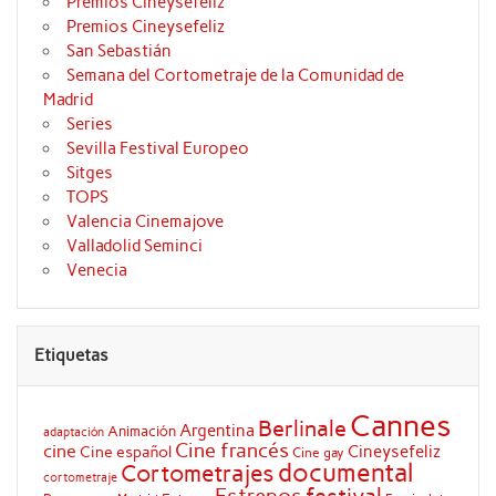
Premios Cineysefeliz
Premios Cineysefeliz
San Sebastián
Semana del Cortometraje de la Comunidad de
Madrid
Series
Sevilla Festival Europeo
Sitges
TOPS
Valencia Cinemajove
Valladolid Seminci
Venecia
Etiquetas
Cannes
Berlinale
Argentina
Animación
adaptación
Cine francés
cine
Cineysefeliz
Cine español
Cine gay
documental
Cortometrajes
cortometraje