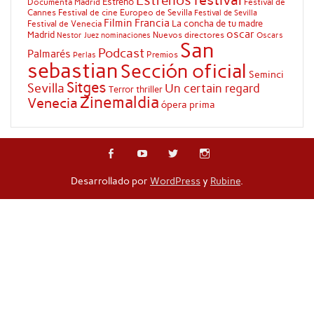
festival
Estrenos
Estreno
Documenta Madrid
Festival de
Cannes
Festival de cine Europeo de Sevilla
Festival de Sevilla
Filmin
Francia
La concha de tu madre
Festival de Venecia
oscar
Madrid
Nuevos directores
Oscars
Nestor Juez
nominaciones
San
Podcast
Palmarés
Premios
Perlas
sebastian
Sección oficial
Seminci
Sitges
Sevilla
Un certain regard
Terror
thriller
Zinemaldia
Venecia
ópera prima
Desarrollado por
WordPress
y
Rubine
.