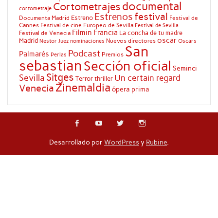
documental
Cortometrajes
cortometraje
festival
Estrenos
Estreno
Documenta Madrid
Festival de
Cannes
Festival de cine Europeo de Sevilla
Festival de Sevilla
Filmin
Francia
La concha de tu madre
Festival de Venecia
oscar
Madrid
Nuevos directores
Oscars
Nestor Juez
nominaciones
San
Podcast
Palmarés
Premios
Perlas
sebastian
Sección oficial
Seminci
Sitges
Sevilla
Un certain regard
Terror
thriller
Zinemaldia
Venecia
ópera prima
Desarrollado por
WordPress
y
Rubine
.