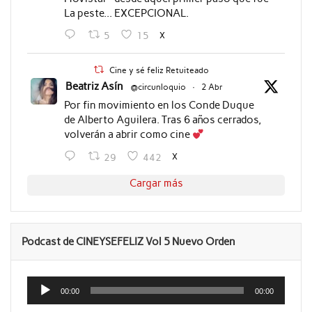
La peste... EXCEPCIONAL.
X
5
15
Cine y sé feliz Retuiteado
Beatriz Asín
@circunloquio
·
2 Abr
Por fin movimiento en los Conde Duque
de Alberto Aguilera. Tras 6 años cerrados,
volverán a abrir como cine
X
29
442
Cargar más
Podcast de CINEYSEFELIZ Vol 5 Nuevo Orden
Reproductor
de
00:00
00:00
audio